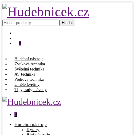
Hledat:
Hledat
0
Hudební nástroje
Zvuková technika
Světelná technika
AV technika
Pódiová technika
Umělé květiny
Tipy, rady, návody
0
Hudební nástroje
Kytary
Bicí nástroje