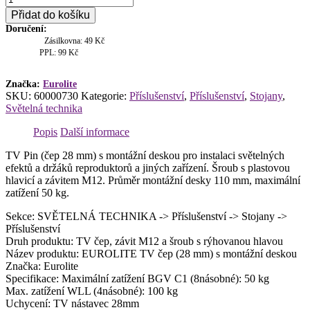
TV
Přidat do košíku
čep
Doručení:
(28
Zásilkovna: 49 Kč
mm)
PPL: 99 Kč
s
montážní
deskou
Značka:
Eurolite
SKU:
60000730
Kategorie:
Příslušenství
,
Příslušenství
,
Stojany
,
množství
Světelná technika
Popis
Další informace
TV Pin (čep 28 mm) s montážní deskou pro instalaci světelných
efektů a držáků reproduktorů a jiných zařízení. Šroub s plastovou
hlavicí a závitem M12. Průměr montážní desky 110 mm, maximální
zatížení 50 kg.
Sekce: SVĚTELNÁ TECHNIKA -> Příslušenství -> Stojany ->
Příslušenství
Druh produktu: TV čep, závit M12 a šroub s rýhovanou hlavou
Název produktu: EUROLITE TV čep (28 mm) s montážní deskou
Značka: Eurolite
Specifikace: Maximální zatížení BGV C1 (8násobné): 50 kg
Max. zatížení WLL (4násobné): 100 kg
Uchycení: TV nástavec 28mm