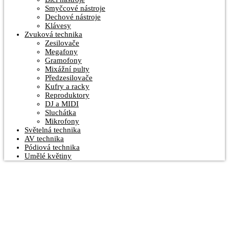
Smyčcové nástroje
Dechové nástroje
Klávesy
Zvuková technika
Zesilovače
Megafony
Gramofony
Mixážní pulty
Předzesilovače
Kufry a racky
Reproduktory
DJ a MIDI
Sluchátka
Mikrofony
Světelná technika
AV technika
Pódiová technika
Umělé květiny