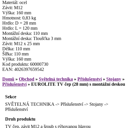
Materiál: ocel
Závit: M12
Výška: 160 mm
Hmotnost: 0,83 kg
Hrdlo: D = 28 mm
Hrdlo: L = 120 mm
Montážní deska: 110 mm
Montážní deska: Tloušťka 3 mm
Závit: M12 x 25 mm
Délka: 110 mm
Šířka: 110 mm
Výška: 160 mm
Kod produktu: 60000730
EAN: 4026397659542
Domů
»
Obchod
»
Světelná technika
»
Příslušenství
»
Stojany
»
Příslušenství
»
EUROLITE TV čep (28 mm) s montážní deskou
Sekce
SVĚTELNÁ TECHNIKA -> Příslušenství -> Stojany ->
Příslušenství
Druh produktu
TV čep, závit M12 a šroub s rýhovanou hlavou