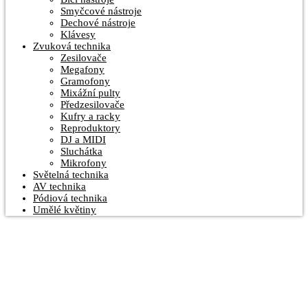
Smyčcové nástroje
Dechové nástroje
Klávesy
Zvuková technika
Zesilovače
Megafony
Gramofony
Mixážní pulty
Předzesilovače
Kufry a racky
Reproduktory
DJ a MIDI
Sluchátka
Mikrofony
Světelná technika
AV technika
Pódiová technika
Umělé květiny