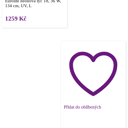
Eurolite neónová tyč T8, 36 W,
134 cm, UV, L
1259
Kč
Přidat do oblíbených