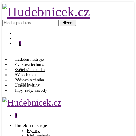
Hledat:
Hledat
0
Hudební nástroje
Zvuková technika
Světelná technika
AV technika
Pódiová technika
Umělé květiny
Tipy, rady, návody
0
Hudební nástroje
Kytary
Bicí nástroje