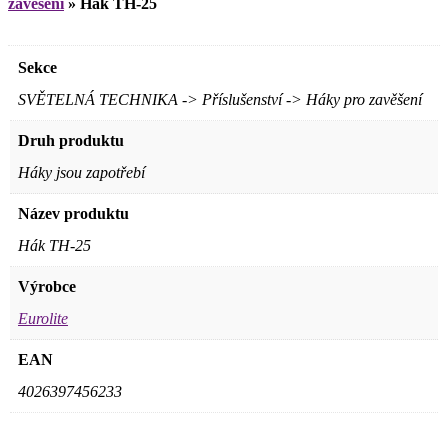
zavěšení
»
Hák TH-25
Sekce
SVĚTELNÁ TECHNIKA -> Příslušenství -> Háky pro zavěšení
Druh produktu
Háky jsou zapotřebí
Název produktu
Hák TH-25
Výrobce
Eurolite
EAN
4026397456233