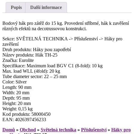
Popis
Další informace
Bodový hák pro zátěž do 15 kg. Provedení stříbrné, hák k zavěšení
různých efektů na decotrussovou konstrukci.
Sekce: SVĚTELNÁ TECHNIKA -> Příslušenství -> Háky pro
zavěšení
Druh produktu: Háky jsou zapotřebí
Název produktu: Hák TH-25
Značka: Eurolite
Specifikace: Maximum load BGV C1 (8-fold): 10 kg
Max. load WLL (4fold): 20 kg
Tube diameter sector: 22 – 25 mm
Color: Silver
Length: 90 mm
Width: 20 mm
Depth: 95 mm
Height: 20 mm
Weight: 0,15 kg
Kod produktu: 58000450
EAN: 4026397456233
Domů
»
Obchod
»
Světelná technika
»
Příslušenství
»
Háky pro