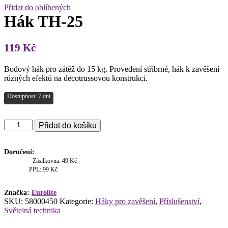
Přidat do oblíbených
Hák TH-25
119
Kč
Bodový hák pro zátěž do 15 kg. Provedení stříbrné, hák k zavěšení
různých efektů na decotrussovou konstrukci.
Dostupnost: 7 dní
Hák
Přidat do košíku
TH-
25
množství
Doručení:
Zásilkovna: 49 Kč
PPL: 99 Kč
Značka:
Eurolite
SKU:
58000450
Kategorie:
Háky pro zavěšení
,
Příslušenství
,
Světelná technika