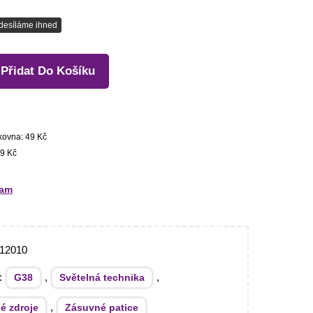
desíláme ihned
Přidat Do Košíku
kovna: 49 Kč
9 Kč
ram
12010
e:
,
,
G38
Světelná technika
,
é zdroje
Zásuvné patice