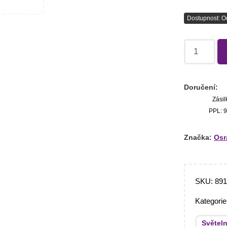
Dostupnost: O
Doručení:
Zásil
PPL: 9
Značka:
Os
SKU:
891
Kategori
Světeln