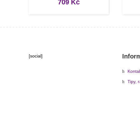
709
Kč
Infor
[social]
Konta
Tipy, 