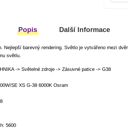
Popis
Další Informace
. Nejlepší barevný rendering. Světlo je vytvářeno mezi dvě
u světlu.
IKA -> Světelné zdroje -> Zásuvné patice -> G38
4000W/SE XS G-38 6000K Osram
38
ch: 5600