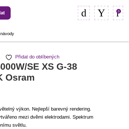
0
at
, návody
Přidat do oblíbených
4000W/SE XS G-38
K Osram
větelný výkon. Nejlepší barevný rendering.
vytvářeno mezi dvěmi elektrodami. Spektrum
nímu světlu.