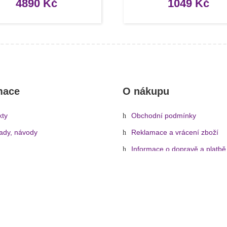
4890
Kč
1049
Kč
mace
O nákupu
kty
Obchodní podmínky
rady, návody
Reklamace a vrácení zboží
Informace o dopravě a platbě
Ochrana osobních údajů
Zásady cookies (EU)