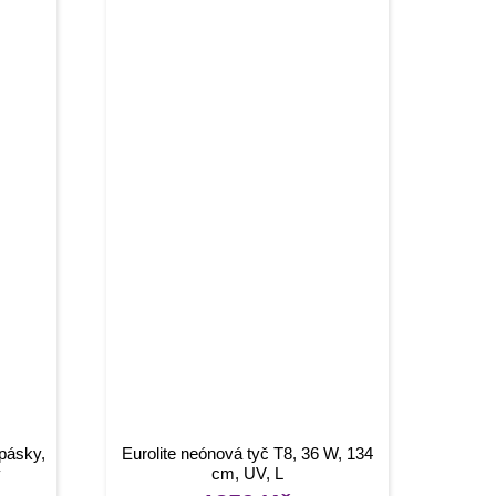
 pásky,
Eurolite neónová tyč T8, 36 W, 134
ý
cm, UV, L