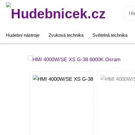
Hledat:
Hudební nástroje
Zvuková technika
Světelná technika
HMI
4000W/SE
XS
G-
38
6000K
Osram
množství