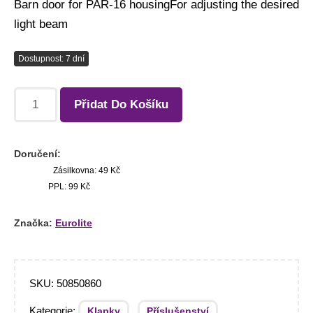
Barn door for PAR-16 housingFor adjusting the desired
light beam
Dostupnost: 7 dní
Přidat Do Košíku
Doručení:
Zásilkovna: 49 Kč
PPL: 99 Kč
Značka:
Eurolite
SKU:
50850860
Kategorie:
,
,
Klapky
Příslušenství