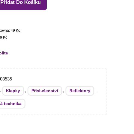
Přidat Do Košíku
kovna: 49 Kč
9 Kč
olite
103535
e:
,
,
,
Klapky
Příslušenství
Reflektory
ná technika