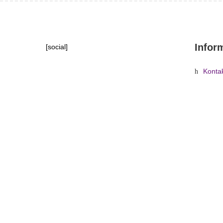
Infor
[social]
Konta
Tipy, 
Domů
»
Obch