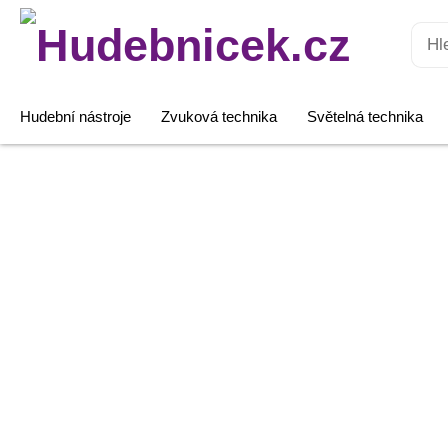
Hledat:
Hudební nástroje
Zvuková technika
Světelná technika
Klapky
PAR
30,
stříbrné
množství