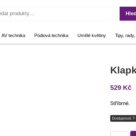
Hled
AV technika
Pódiová technika
Umělé květiny
Tipy, rady
Klapk
529
Kč
Stříbrné.
Dostupnost: 7 