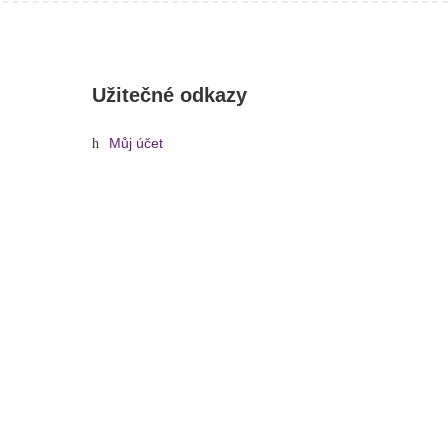
Užitečné odkazy
Můj účet
Oblíbené
AR 30, stříbrné