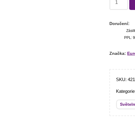
Doručení:
Zásil
PPL: 9
Značka:
Eur
SKU:
42
Kategori
Světel