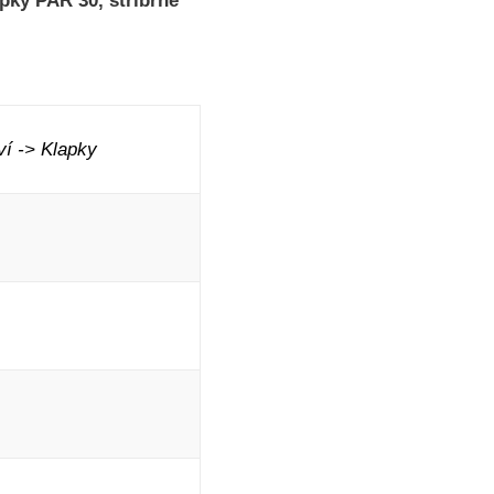
pky PAR 30, stříbrné
í -> Klapky