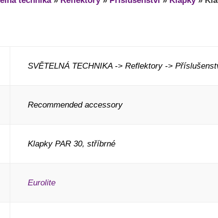
elná technika
»
Reflektory
»
Příslušenství
»
Klapky
»
Kla
SVĚTELNÁ TECHNIKA -> Reflektory -> Příslušenstv
Recommended accessory
Klapky PAR 30, stříbrné
Eurolite