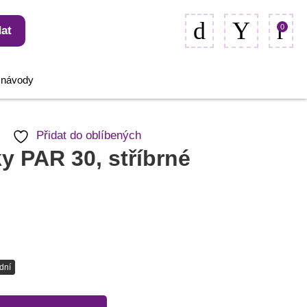
0
at
, návody
Přidat do oblíbených
y PAR 30, stříbrné
dní