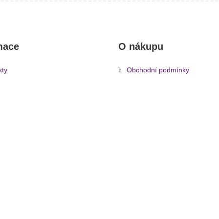
mace
O nákupu
kty
Obchodní podmínky
rady, návody
Reklamace a vrácení zboží
Informace o dopravě a platbě
Ochrana osobních údajů
Zásady cookies (EU)
od
»
Světelná technika
»
Reflektory
»
Příslušenství
»
Klapky
»
Klapky P