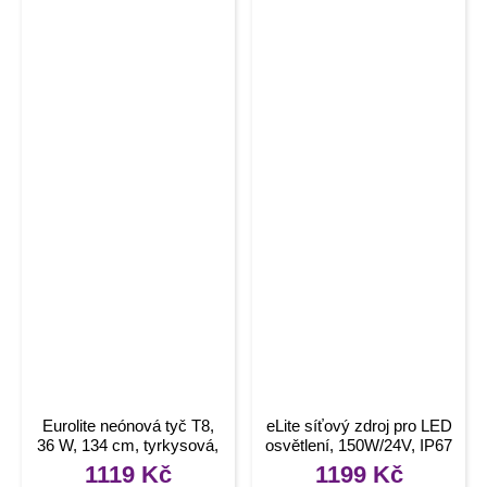
Eurolite neónová tyč T8,
eLite síťový zdroj pro LED
36 W, 134 cm, tyrkysová,
osvětlení, 150W/24V, IP67
L
1119
Kč
1199
Kč