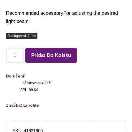
Recommended accessoryFor adjusting the desired
light beam
Dostupnost: 7 dní
Přidat Do Košíku
Doručení:
Zásilkovna: 49 Kč
PPL: 99 Kč
Značka:
Eurolite
SKU:
41931900