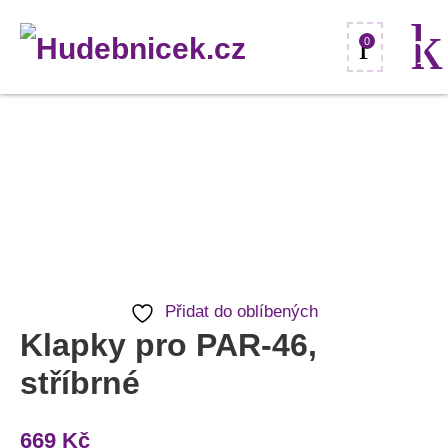
0
Klapky
pro
PAR-
46,
stříbrné
množství
Přidat do oblíbených
Klapky pro PAR-46,
stříbrné
669
Kč