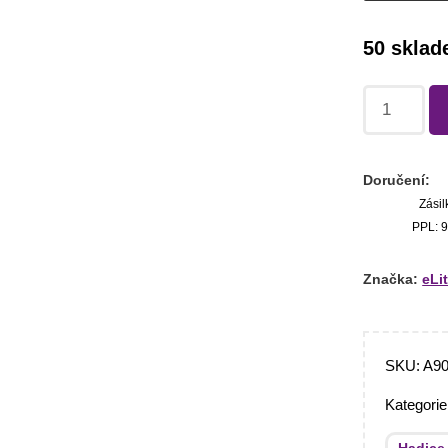
50 skla
Doručení:
Zásil
PPL: 9
Značka:
eLi
SKU:
A90
Kategori