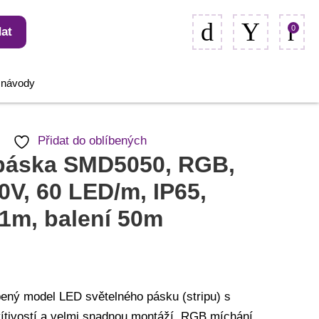
0
at
, návody
Přidat do oblíbených
páska SMD5050, RGB,
V, 60 LED/m, IP65,
1m, balení 50m
íbený model LED světelného pásku (stripu) s
ítivostí a velmi snadnou montáží. RGB míchání