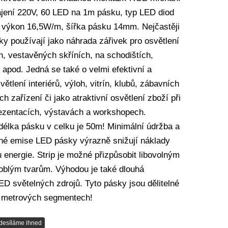
ájení 220V, 60 LED na 1m pásku, typ LED diod
výkon 16,5W/m, šířka pásku 14mm. Nejčastěji
ky používají jako náhrada zářivek pro osvětlení
h, vestavěných skříních, na schodištích,
apod. Jedná se také o velmi efektivní a
větlení interiérů, výloh, vitrín, klubů, zábavních
ch zařízení či jako atraktivní osvětlení zboží při
ezentacích, výstavách a workshopech.
délka pásku v celku je 50m! Minimální údržba a
lné emise LED pásky výrazně snižují náklady
 energie. Strip je možné přizpůsobit libovolným
oblým tvarům. Výhodou je také dlouhá
ED světelných zdrojů. Tyto pásky jsou dělitelné
 metrových segmentech!
desíláme ihned