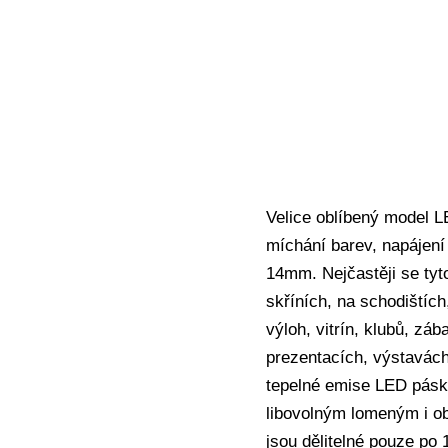
Velice oblíbený model L
míchání barev, napájen
14mm. Nejčastěji se tyt
skříních, na schodištích
výloh, vitrín, klubů, záb
prezentacích, výstavách
tepelné emise LED pásky
libovolným lomeným i ob
jsou dělitelné pouze po