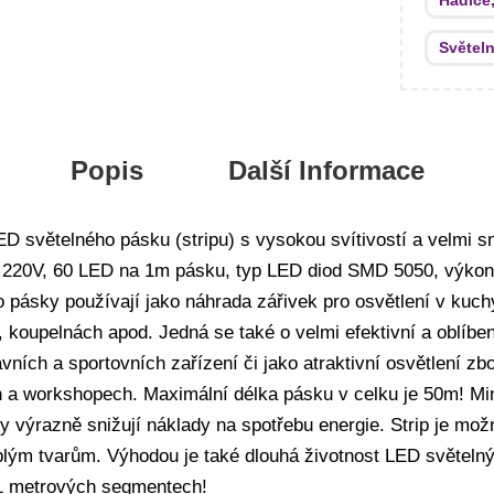
Hadice,
Světel
Popis
Další Informace
ED světelného pásku (stripu) s vysokou svítivostí a velmi
í 220V, 60 LED na 1m pásku, typ LED diod SMD 5050, výko
o pásky používají jako náhrada zářivek pro osvětlení v kuc
, koupelnách apod. Jedná se také o velmi efektivní a oblíbené
avních a sportovních zařízení či jako atraktivní osvětlení zb
 a workshopech. Maximální délka pásku v celku je 50m! Mi
 výrazně snižují náklady na spotřebu energie. Strip je mož
lým tvarům. Výhodou je také dlouhá životnost LED světelný
 1 metrových segmentech!