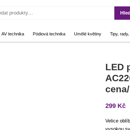
Hled
AV technika
Pódiová technika
Umělé květiny
Tipy, rady
LED 
AC220
cena/
299
Kč
Velice obl
vysokou sv