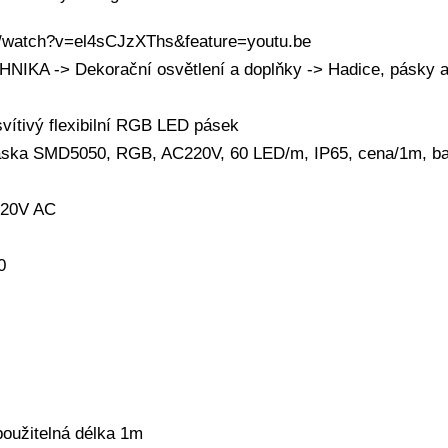
m/watch?v=el4sCJzXThs&feature=youtu.be
KA -> Dekorační osvětlení a doplňky -> Hadice, pásky a 
vítivý flexibilní RGB LED pásek
áska SMD5050, RGB, AC220V, 60 LED/m, IP65, cena/1m, ba
 220V AC
0
použitelná délka 1m