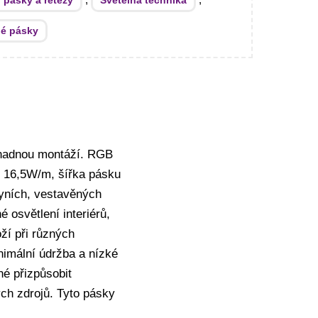
 pásky a řetězy
Světelná technika
né pásky
 snadnou montáží. RGB
n 16,5W/m, šířka pásku
hyních, vestavěných
 osvětlení interiérů,
oží při různých
nimální údržba a nízké
né přizpůsobit
ch zdrojů. Tyto pásky