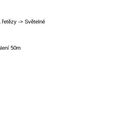
řetězy -> Světelné
lení 50m