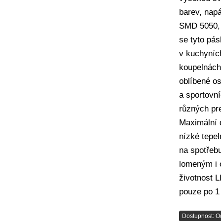
barev, nap
SMD 5050, 
se tyto pás
v kuchyníc
koupelnách 
oblíbené os
a sportovní
různých pr
Maximální 
nízké tepe
na spotřebu
lomeným i 
životnost L
pouze po 1
Dostupnost: O