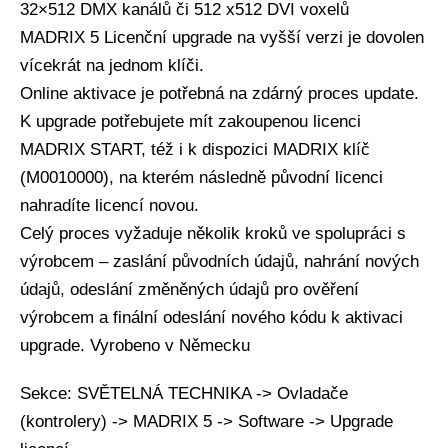
32×512 DMX kanálů či 512 x512 DVI voxelů
MADRIX 5 Licenční upgrade na vyšší verzi je dovolen
vícekrát na jednom klíči.
Online aktivace je potřebná na zdárný proces update.
K upgrade potřebujete mít zakoupenou licenci
MADRIX START, též i k dispozici MADRIX klíč
(M0010000), na kterém následně původní licenci
nahradíte licencí novou.
Celý proces vyžaduje několik kroků ve spolupráci s
výrobcem – zaslání původních údajů, nahrání nových
údajů, odeslání změněných údajů pro ověření
výrobcem a finální odeslání nového kódu k aktivaci
upgrade. Vyrobeno v Německu
Sekce: SVĚTELNÁ TECHNIKA -> Ovladače
(kontrolery) -> MADRIX 5 -> Software -> Upgrade