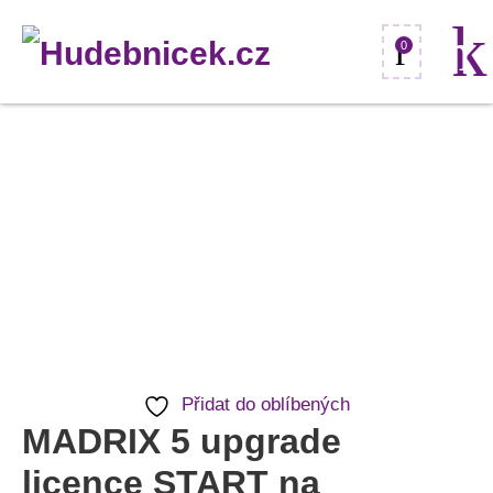
0
MADRIX
5
upgrade
licence
START
na
MAXIMUM
množství
Přidat do oblíbených
MADRIX 5 upgrade
licence START na