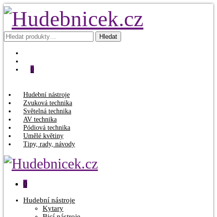
Hledat:
Hledat
0
Hudební nástroje
Zvuková technika
Světelná technika
AV technika
Pódiová technika
Umělé květiny
Tipy, rady, návody
0
Hudební nástroje
Kytary
Bicí nástroje