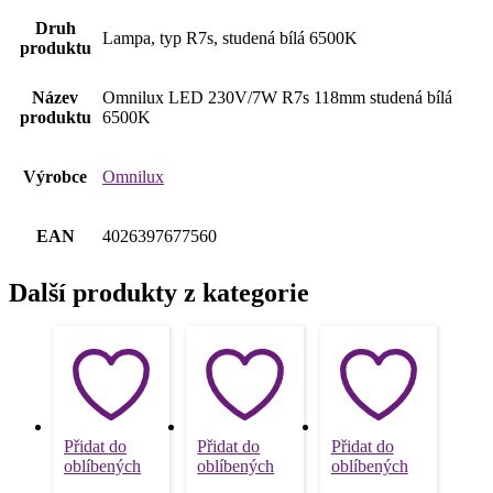
Druh
Lampa, typ R7s, studená bílá 6500K
produktu
Název
Omnilux LED 230V/7W R7s 118mm studená bílá
produktu
6500K
Výrobce
Omnilux
EAN
4026397677560
Další produkty z kategorie
Přidat do
Přidat do
Přidat do
oblíbených
oblíbených
oblíbených