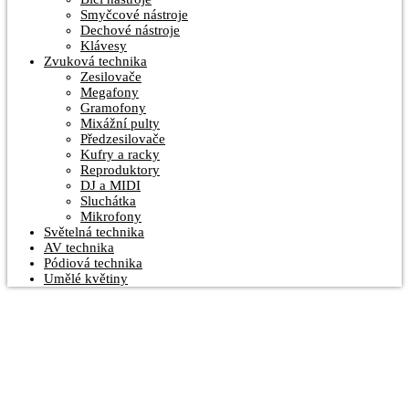
Smyčcové nástroje
Dechové nástroje
Klávesy
Zvuková technika
Zesilovače
Megafony
Gramofony
Mixážní pulty
Předzesilovače
Kufry a racky
Reproduktory
DJ a MIDI
Sluchátka
Mikrofony
Světelná technika
AV technika
Pódiová technika
Umělé květiny