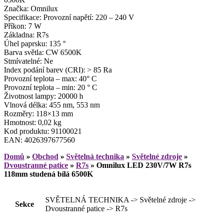
Značka: Omnilux
Specifikace: Provozní napětí: 220 – 240 V
Příkon: 7 W
Základna: R7s
Úhel paprsku: 135 °
Barva světla: CW 6500K
Stmívatelné: Ne
Index podání barev (CRI): > 85 Ra
Provozní teplota – max: 40° C
Provozní teplota – min: 20 ° C
Životnost lampy: 20000 h
Vlnová délka: 455 nm, 553 nm
Rozměry: 118×13 mm
Hmotnost: 0,02 kg
Kod produktu: 91100021
EAN: 4026397677560
Domů
»
Obchod
»
Světelná technika
»
Světelné zdroje
»
Dvoustranné patice
»
R7s
»
Omnilux LED 230V/7W R7s
118mm studená bílá 6500K
SVĚTELNÁ TECHNIKA -> Světelné zdroje ->
Sekce
Dvoustranné patice -> R7s