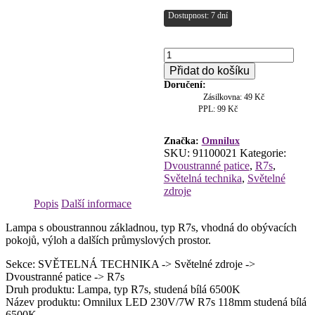
Dostupnost: 7 dní
Omnilux
LED
Přidat do košíku
230V/7W
Doručení:
R7s
Zásilkovna: 49 Kč
118mm
PPL: 99 Kč
studená
bílá
6500K
Značka:
Omnilux
SKU:
91100021
Kategorie:
množství
Dvoustranné patice
,
R7s
,
Světelná technika
,
Světelné
zdroje
Popis
Další informace
Lampa s oboustrannou základnou, typ R7s, vhodná do obývacích
pokojů, výloh a dalších průmyslových prostor.
Sekce: SVĚTELNÁ TECHNIKA -> Světelné zdroje ->
Dvoustranné patice -> R7s
Druh produktu: Lampa, typ R7s, studená bílá 6500K
Název produktu: Omnilux LED 230V/7W R7s 118mm studená bílá
6500K