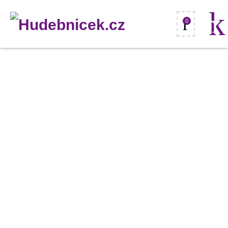
0
Omnilux
PAR-
56
230V/300W
NSP
2000h
H
množství