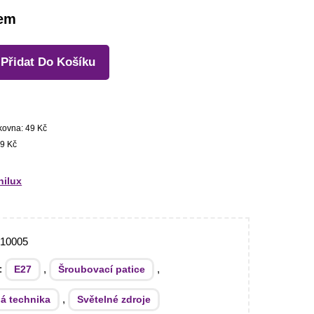
dem
Přidat Do Košíku
kovna: 49 Kč
9 Kč
ilux
510005
e:
,
,
E27
Šroubovací patice
,
ná technika
Světelné zdroje