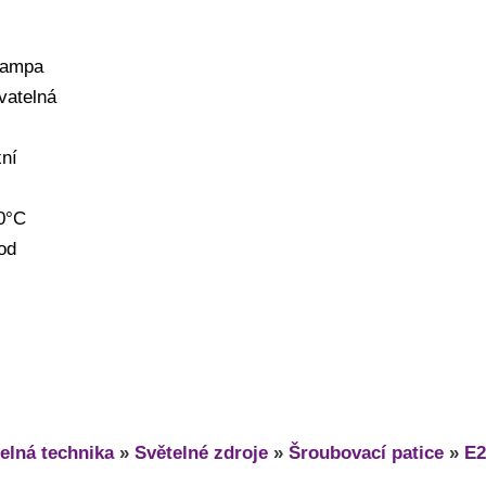
lampa
vatelná
xní
40°C
od
elná technika
»
Světelné zdroje
»
Šroubovací patice
»
E2