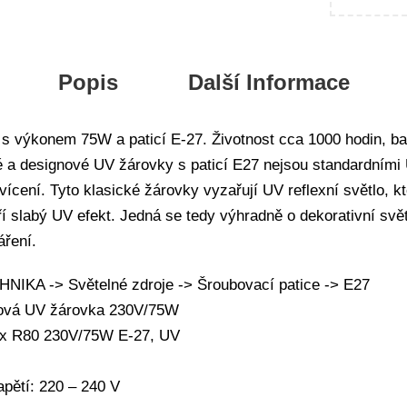
Popis
Další Informace
s výkonem 75W a paticí E-27. Životnost cca 1000 hodin, bar
 designové UV žárovky s paticí E27 nejsou standardními U
ícení. Tyto klasické žárovky vyzařují UV reflexní světlo, kt
í slabý UV efekt. Jedná se tedy výhradně o dekorativní svět
áření.
IKA -> Světelné zdroje -> Šroubovací patice -> E27
nová UV žárovka 230V/75W
ux R80 230V/75W E-27, UV
apětí: 220 – 240 V