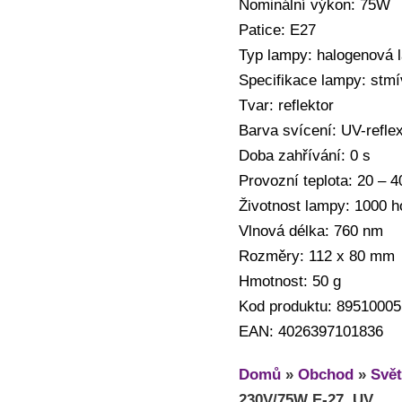
Nominální výkon: 75W
Patice: E27
Typ lampy: halogenová 
Specifikace lampy: stmí
Tvar: reflektor
Barva svícení: UV-refle
Doba zahřívání: 0 s
Provozní teplota: 20 – 
Životnost lampy: 1000 h
Vlnová délka: 760 nm
Rozměry: 112 x 80 mm
Hmotnost: 50 g
Kod produktu: 89510005
EAN: 4026397101836
Domů
»
Obchod
»
Svět
230V/75W E-27, UV