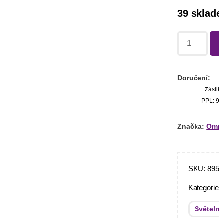
39 skla
Doručení:
Zásil
PPL: 9
Značka:
Omn
SKU:
89
Kategori
Světel