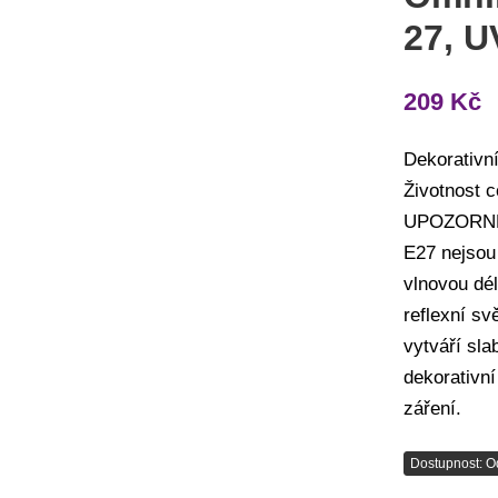
27, U
209
Kč
Dekorativn
Životnost c
UPOZORNĚNÍ
E27 nejsou
vlnovou dél
reflexní sv
vytváří sla
dekorativní
záření.
Dostupnost: O