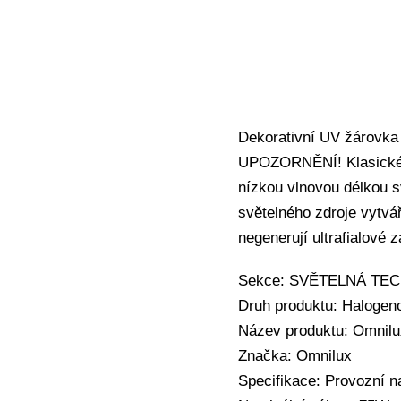
Dekorativní UV žárovka 
UPOZORNĚNÍ! Klasické a
nízkou vlnovou délkou sv
světelného zdroje vytvář
negenerují ultrafialové z
Sekce: SVĚTELNÁ TECHN
Druh produktu: Haloge
Název produktu: Omnil
Značka: Omnilux
Specifikace: Provozní n