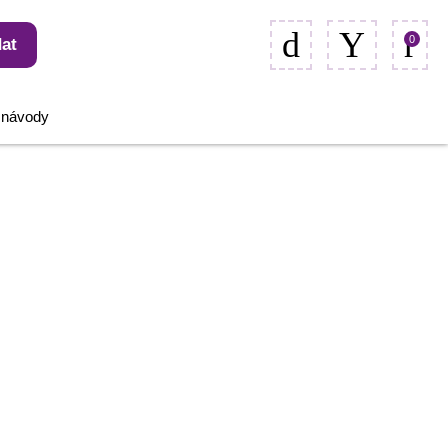
0
at
, návody