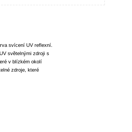
va svícení UV reflexní.
V světelnými zdroji s
eré v blízkém okolí
elné zdroje, které