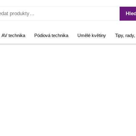
Hled
AV technika
Pódiová technika
Umělé květiny
Tipy, rady