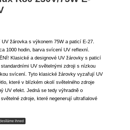
V
í UV žárovka s výkonem 75W a paticí E-27.
ca 1000 hodin, barva svícení UV reflexní.
! Klasické a designové UV žárovky s paticí
 standardními UV světelnými zdroji s nízkou
kou svícení. Tyto klasické žárovky vyzařují UV
ětlo, které v blízkém okolí světelného zdroje
bý UV efekt. Jedná se tedy výhradně o
 světelné zdroje, které negenerují ultrafialové
desíláme ihned