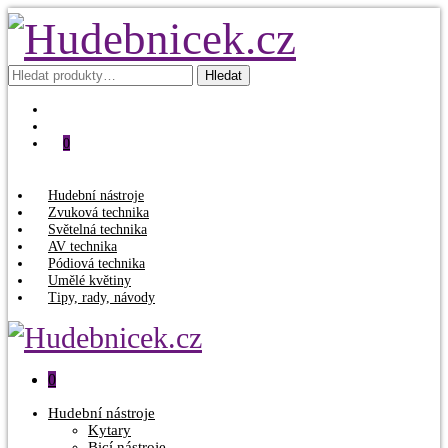
Hledat:
Hledat
0
Hudební nástroje
Zvuková technika
Světelná technika
AV technika
Pódiová technika
Umělé květiny
Tipy, rady, návody
0
Hudební nástroje
Kytary
Bicí nástroje