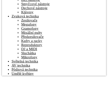
Smyčcové nástroje
Dechové nástroje
Klávesy
Zvuková technika
Zesilovače
Megafony
Gramofony
Mixážní pulty
Předzesilovače
Kufry a racky
Reproduktory
DJ a MIDI
Sluchátka
Mikrofony
Světelná technika
AV technika
Pódiová technika
Umělé květiny