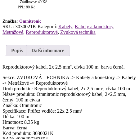
mm,
Zásilkovna: 49 Kč
černý,
PPL: 99 Kč
100
m
Značka:
Omnitronic
cívka
SKU:
3030021K
Kategorií:
Kabely
,
Kabely a konektory
,
množství
Metrážové
,
Reproduktorové
,
Zvuková technika
Popis
Další informace
Reproduktorový kabel, 2x 2,5 mm², cívka 100 m, barva černá.
Sekce: ZVUKOVÁ TECHNIKA -> Kabely a konektory -> Kabely
-> Metrážové -> Reproduktorové
Druh produktu: Reproduktorový kabel, 2x 2,5 mm², cívka 100 m
Název produktu: Omnitronic reproduktorový kabel, 2×2,5 mm,
černý, 100 m cívka
Značka: Omnitronic
Specifikace: Průřez vodiče: 22x 2,5 mm²
Délka: 100 m
Hmotnost: 8,35 kg
Barva: černá
Kod produktu: 3030021K
EAN: 4026397167504