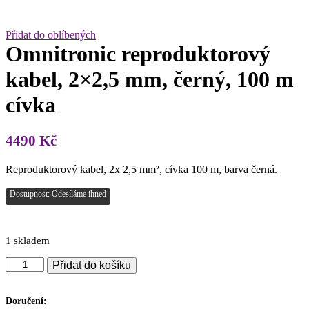
Přidat do oblíbených
Omnitronic reproduktorový
kabel, 2×2,5 mm, černý, 100 m
cívka
4490
Kč
Reproduktorový kabel, 2x 2,5 mm², cívka 100 m, barva černá.
Dostupnost: Odesíláme ihned
1 skladem
Omnitronic
Přidat do košíku
reproduktorový
kabel,
2x2,5
Doručení: