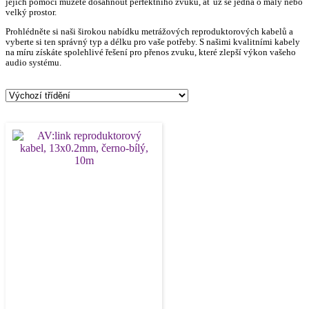
jejich pomocí můžete dosáhnout perfektního zvuku, ať už se jedná o malý nebo
velký prostor.
Prohlédněte si naši širokou nabídku metrážových reproduktorových kabelů a
vyberte si ten správný typ a délku pro vaše potřeby. S našimi kvalitními kabely
na míru získáte spolehlivé řešení pro přenos zvuku, které zlepší výkon vašeho
audio systému.