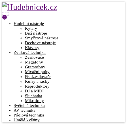
0
Hudební nástroje
Kytary
Bicí nástroje
Smyčcové nástroje
Dechové nástroje
Klávesy
Zvuková technika
Zesilovače
Megafony
Gramofony
Mixážní pulty
Předzesilovače
Kufry a racky
Reproduktory
DJ a MIDI
Sluchátka
Mikrofony
Světelná technika
AV technika
Pódiová technika
Umělé květiny