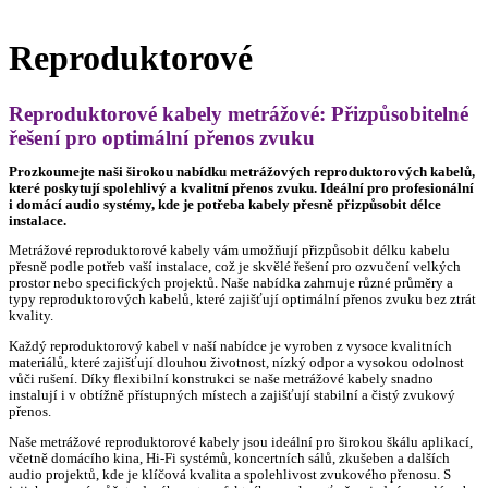
Reproduktorové
Reproduktorové kabely metrážové: Přizpůsobitelné
řešení pro optimální přenos zvuku
Prozkoumejte naši širokou nabídku metrážových reproduktorových kabelů,
které poskytují spolehlivý a kvalitní přenos zvuku. Ideální pro profesionální
i domácí audio systémy, kde je potřeba kabely přesně přizpůsobit délce
instalace.
Metrážové reproduktorové kabely vám umožňují přizpůsobit délku kabelu
přesně podle potřeb vaší instalace, což je skvělé řešení pro ozvučení velkých
prostor nebo specifických projektů. Naše nabídka zahrnuje různé průměry a
typy reproduktorových kabelů, které zajišťují optimální přenos zvuku bez ztrát
kvality.
Každý reproduktorový kabel v naší nabídce je vyroben z vysoce kvalitních
materiálů, které zajišťují dlouhou životnost, nízký odpor a vysokou odolnost
vůči rušení. Díky flexibilní konstrukci se naše metrážové kabely snadno
instalují i v obtížně přístupných místech a zajišťují stabilní a čistý zvukový
přenos.
Naše metrážové reproduktorové kabely jsou ideální pro širokou škálu aplikací,
včetně domácího kina, Hi-Fi systémů, koncertních sálů, zkušeben a dalších
audio projektů, kde je klíčová kvalita a spolehlivost zvukového přenosu. S