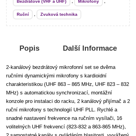
,
,
Bezdrátové (VHF a UHF)
Mikrofony
,
Ruční
Zvuková technika
Popis
Další Informace
2-kanálový bezdrátový mikrofonní set se dvěma
ručními dynamickými mikrofony s kardioidní
charakteristikou (UHF 863 – 865 MHz, UHF 823 – 832
MHz) s automatickou synchronizací, montážní
konzole pro instalaci do racku, 2 kanálový přijímač a 2
ruční mikrofony s technologií UHF PLL. Rychlé a
snadné nastavení frekvence na ručním vysílači, 16
volitelných UHF frekvencí (823-832 a 863-865 MHz),
2 samostatné kanály s ovládáním hlasitosti, vyvážený