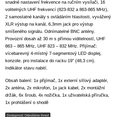
snadné nastavení frekvence na ručním vysílači, 16
volitelných UHF frekvencí (823-832 a 863-865 MHz),
2 samostatné kanály s ovládáním hlasitosti, vyvážený
XLR výstup na kanál, 6,3mm jack pro výstup
smíšeného signálu. Odnímatelné BNC antény.
Provozní dosah až 30 m s přímou viditelností, UHF
863 – 865 MHz, UHF 823 – 832 MHz. Přijímač:
vícebarevný 4-místný 7-segmentový LED displej,
konzole. pro instalace do racku 19″ (48,3 cm).
Indikátor stavu nabití.
Obsah balení: 1x přijímač, 1x externí síťový adaptér,
2x anténa, 2x mikrofon, 1x jack kabel, 2x montážní
držák, 6x šroub, 4x nožička, 1x uživatelská příručka,
1x prohlášení o shodě
Dostupnost: Odesíláme ihned