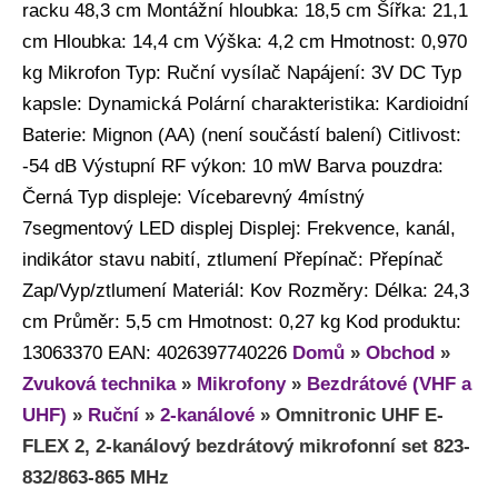
racku 48,3 cm Montážní hloubka: 18,5 cm Šířka: 21,1
cm Hloubka: 14,4 cm Výška: 4,2 cm Hmotnost: 0,970
kg Mikrofon Typ: Ruční vysílač Napájení: 3V DC Typ
kapsle: Dynamická Polární charakteristika: Kardioidní
Baterie: Mignon (AA) (není součástí balení) Citlivost:
-54 dB Výstupní RF výkon: 10 mW Barva pouzdra:
Černá Typ displeje: Vícebarevný 4místný
7segmentový LED displej Displej: Frekvence, kanál,
indikátor stavu nabití, ztlumení Přepínač: Přepínač
Zap/Vyp/ztlumení Materiál: Kov Rozměry: Délka: 24,3
cm Průměr: 5,5 cm Hmotnost: 0,27 kg Kod produktu:
13063370 EAN: 4026397740226
Domů
»
Obchod
»
Zvuková technika
»
Mikrofony
»
Bezdrátové (VHF a
UHF)
»
Ruční
»
2-kanálové
»
Omnitronic UHF E-
FLEX 2, 2-kanálový bezdrátový mikrofonní set 823-
832/863-865 MHz