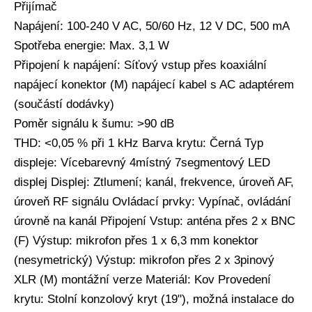
Přijímač
Napájení: 100-240 V AC, 50/60 Hz, 12 V DC, 500 mA
Spotřeba energie: Max. 3,1 W
Připojení k napájení: Síťový vstup přes koaxiální
napájecí konektor (M) napájecí kabel s AC adaptérem
(součástí dodávky)
Poměr signálu k šumu: >90 dB
THD: <0,05 % při 1 kHz Barva krytu: Černá Typ
displeje: Vícebarevný 4místný 7segmentový LED
displej Displej: Ztlumení; kanál, frekvence, úroveň AF,
úroveň RF signálu Ovládací prvky: Vypínač, ovládání
úrovně na kanál Připojení Vstup: anténa přes 2 x BNC
(F) Výstup: mikrofon přes 1 x 6,3 mm konektor
(nesymetrický) Výstup: mikrofon přes 2 x 3pinový
XLR (M) montážní verze Materiál: Kov Provedení
krytu: Stolní konzolový kryt (19"), možná instalace do