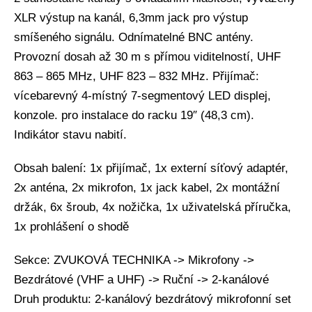
XLR výstup na kanál, 6,3mm jack pro výstup
smíšeného signálu. Odnímatelné BNC antény.
Provozní dosah až 30 m s přímou viditelností, UHF
863 – 865 MHz, UHF 823 – 832 MHz. Přijímač:
vícebarevný 4-místný 7-segmentový LED displej,
konzole. pro instalace do racku 19″ (48,3 cm).
Indikátor stavu nabití.
Obsah balení: 1x přijímač, 1x externí síťový adaptér,
2x anténa, 2x mikrofon, 1x jack kabel, 2x montážní
držák, 6x šroub, 4x nožička, 1x uživatelská příručka,
1x prohlášení o shodě
Sekce: ZVUKOVÁ TECHNIKA -> Mikrofony ->
Bezdrátové (VHF a UHF) -> Ruční -> 2-kanálové
Druh produktu: 2-kanálový bezdrátový mikrofonní set