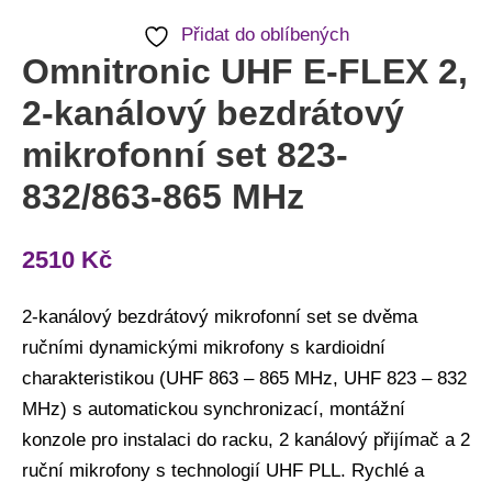
832/863-
Přidat do oblíbených
865
Omnitronic UHF E-FLEX 2,
MHz
2-kanálový bezdrátový
množství
mikrofonní set 823-
832/863-865 MHz
2510
Kč
2-kanálový bezdrátový mikrofonní set se dvěma
ručními dynamickými mikrofony s kardioidní
charakteristikou (UHF 863 – 865 MHz, UHF 823 – 832
MHz) s automatickou synchronizací, montážní
konzole pro instalaci do racku, 2 kanálový přijímač a 2
ruční mikrofony s technologií UHF PLL. Rychlé a