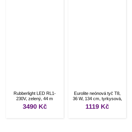
Rubberlight LED RL1-
Eurolite neónová tyč T8,
230V, zelený, 44 m
36 W, 134 cm, tyrkysová,
L
3490
Kč
1119
Kč