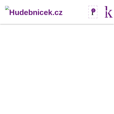
0
PAR
38
230V/80W
FL
E27
Omnilux
modrá
množství