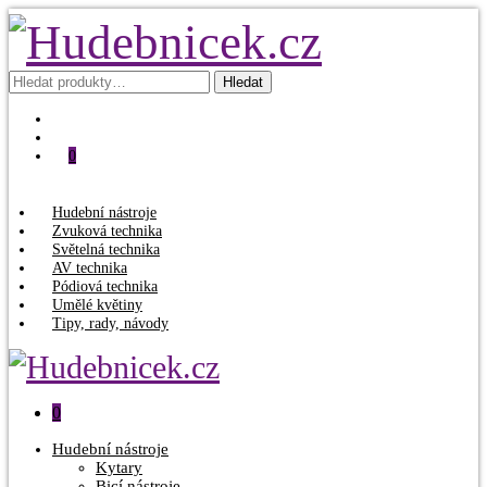
Hledat:
Hledat
0
Hudební nástroje
Zvuková technika
Světelná technika
AV technika
Pódiová technika
Umělé květiny
Tipy, rady, návody
0
Hudební nástroje
Kytary
Bicí nástroje