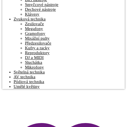
Smyčcové nástroje
Dechové nástroje
Klávesy
Zvuková technika
Zesilovače
Megafony
Gramofony
Mixážní pulty
Předzesilovače
Kufry a racky
Reproduktory
DJ a MIDI
Sluchátka
Mikrofony
Světelná technika
AV technika
Pódiová technika
Umělé květiny