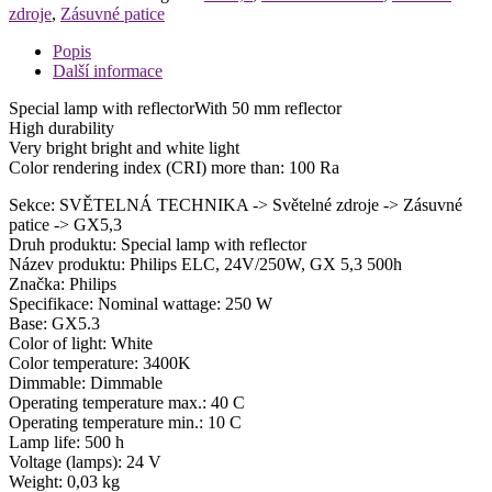
zdroje
,
Zásuvné patice
Popis
Další informace
Special lamp with reflectorWith 50 mm reflector
High durability
Very bright bright and white light
Color rendering index (CRI) more than: 100 Ra
Sekce: SVĚTELNÁ TECHNIKA -> Světelné zdroje -> Zásuvné
patice -> GX5,3
Druh produktu: Special lamp with reflector
Název produktu: Philips ELC, 24V/250W, GX 5,3 500h
Značka: Philips
Specifikace: Nominal wattage: 250 W
Base: GX5.3
Color of light: White
Color temperature: 3400K
Dimmable: Dimmable
Operating temperature max.: 40 C
Operating temperature min.: 10 C
Lamp life: 500 h
Voltage (lamps): 24 V
Weight: 0,03 kg