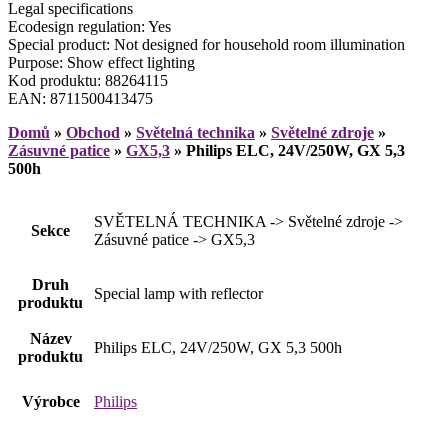
Legal specifications
Ecodesign regulation: Yes
Special product: Not designed for household room illumination
Purpose: Show effect lighting
Kod produktu: 88264115
EAN: 8711500413475
Domů
»
Obchod
»
Světelná technika
»
Světelné zdroje
»
Zásuvné patice
»
GX5,3
»
Philips ELC, 24V/250W, GX 5,3
500h
SVĚTELNÁ TECHNIKA -> Světelné zdroje ->
Sekce
Zásuvné patice -> GX5,3
Druh
Special lamp with reflector
produktu
Název
Philips ELC, 24V/250W, GX 5,3 500h
produktu
Výrobce
Philips