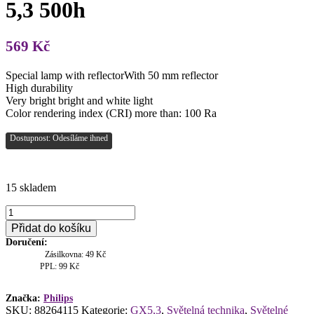
5,3 500h
569
Kč
Special lamp with reflectorWith 50 mm reflector
High durability
Very bright bright and white light
Color rendering index (CRI) more than: 100 Ra
Dostupnost: Odesíláme ihned
15 skladem
Philips
ELC,
Přidat do košíku
24V/250W,
Doručení:
GX
Zásilkovna: 49 Kč
5,3
PPL: 99 Kč
500h
množství
Značka:
Philips
SKU:
88264115
Kategorie:
GX5,3
,
Světelná technika
,
Světelné