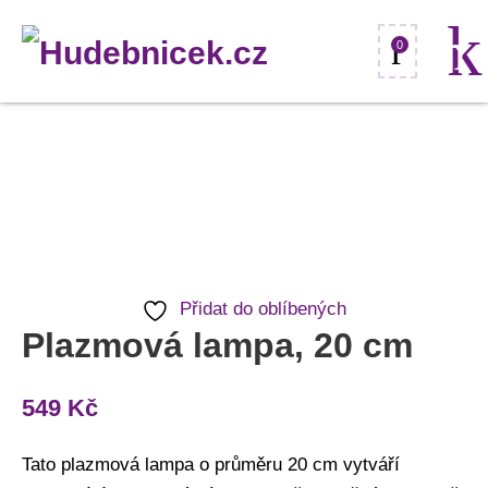
0
Plazmová
lampa,
20
cm
množství
Přidat do oblíbených
Plazmová lampa, 20 cm
549
Kč
Tato plazmová lampa o průměru 20 cm vytváří