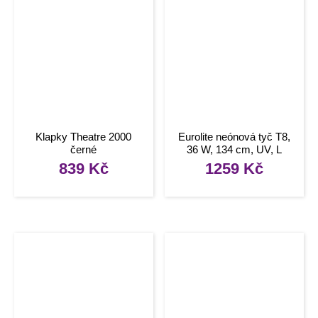
Klapky Theatre 2000
Eurolite neónová tyč T8,
černé
36 W, 134 cm, UV, L
839
Kč
1259
Kč