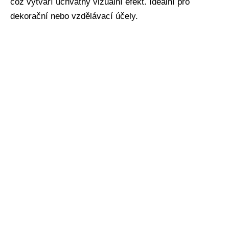
což vytváří úchvatný vizuální efekt. Ideální pro
dekorační nebo vzdělávací účely.​