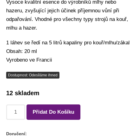
Vysoce kvalitní esence do výrobníků mlhy nebo
hazeru, zvyšující jejich účinek příjemnou vůní při
odpařování. Vhodné pro všechny typy strojů na kouř,
mlhu a hazer.
1 láhev se ředí na 5 litrů kapaliny pro kouř/mlhu/zákal
Obsah: 20 ml
Vyrobeno ve Francii
Dostupnost: Odesíláme ihned
12 skladem
Přidat Do Košíku
Doručení: