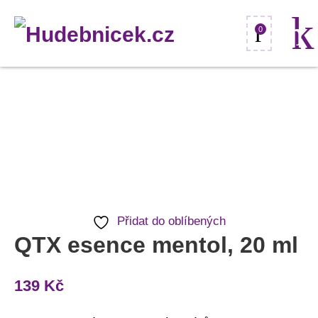
0
QTX
esence
mentol,
20
ml
množství
Přidat do oblíbených
QTX esence mentol, 20 ml
139
Kč