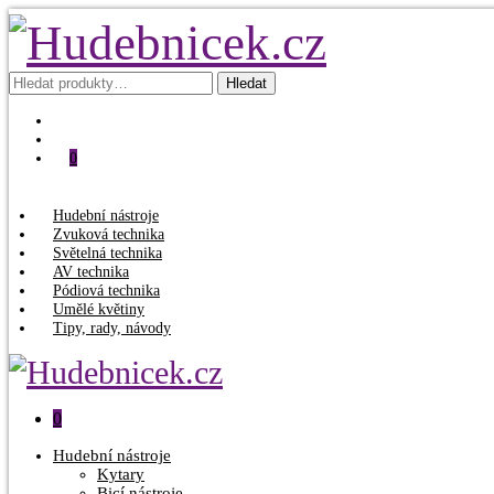
Hledat:
Hledat
0
Hudební nástroje
Zvuková technika
Světelná technika
AV technika
Pódiová technika
Umělé květiny
Tipy, rady, návody
0
Hudební nástroje
Kytary
Bicí nástroje