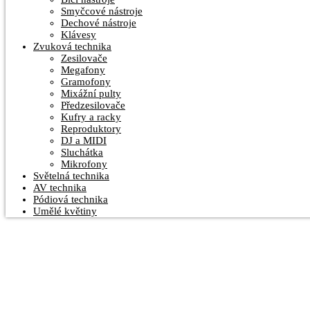
Smyčcové nástroje
Dechové nástroje
Klávesy
Zvuková technika
Zesilovače
Megafony
Gramofony
Mixážní pulty
Předzesilovače
Kufry a racky
Reproduktory
DJ a MIDI
Sluchátka
Mikrofony
Světelná technika
AV technika
Pódiová technika
Umělé květiny