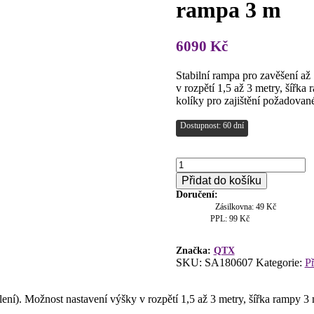
rampa 3 m
6090
Kč
Stabilní rampa pro zavěšení až
v rozpětí 1,5 až 3 metry, šíř
kolíky pro zajištění požadovan
Dostupnost: 60 dní
QTX
LGP2
Přidat do košíku
Triangle
Doručení:
truss
Zásilkovna: 49 Kč
system,
PPL: 99 Kč
světelná
rampa
3
Značka:
QTX
SKU:
SA180607
Kategorie:
Př
m
množství
balení). Možnost nastavení výšky v rozpětí 1,5 až 3 metry, šířka rampy