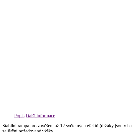
Popis
Další informace
Stabilní rampa pro zavěšení až 12 světelných efektů (držáky jsou v 
zajištění požadované výšky.