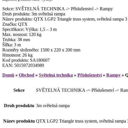
Sekce: SVĚTELNÁ TECHNIKA -> Příslušenství -> Rampy
Druh produktu: 3m světelná rampa
Název produktu: QTX LGP2 Triangle truss system, světelná rampa 3
Značka: QTX
Specifikace: Výška: 1,5 – 3 m
Max. nosnost: 120 kg
Trubka: 38 mm
Šířka: 3 m
Rozměry složeného: 1500 x 220 x 200 mm
Hmotnost: 26 kg
Kod produktu: SA180607
EAN: 5015972034989
Domů
»
Obchod
»
Světelná technika
»
Příslušenství
»
Rampy
»
Q
Sekce
SVĚTELNÁ TECHNIKA -> Příslušenství -> Ra
Druh produktu
3m světelná rampa
Název produktu
QTX LGP2 Triangle truss system, světelná rampa