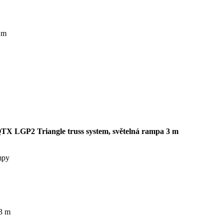
 m
TX LGP2 Triangle truss system, světelná rampa 3 m
mpy
 3 m