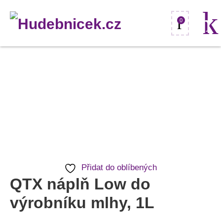
0
QTX
náplň
Low
do
výrobníku
mlhy,
1L
Přidat do oblíbených
množství
QTX náplň Low do
výrobníku mlhy, 1L