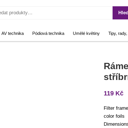
Hled
AV technika
Pódiová technika
Umělé květiny
Tipy, rady
Ráme
stříb
119
Kč
Filter fram
color foils
Dimension