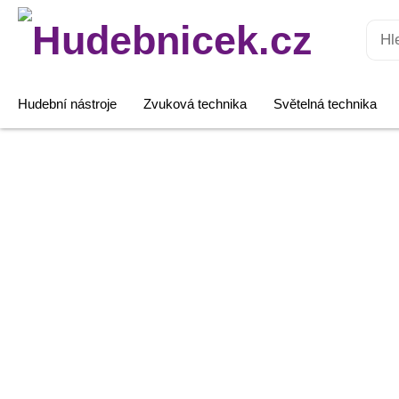
Hledat:
Hudební nástroje
Zvuková technika
Světelná technika
Rámeček
pro
PAR-
46,
stříbrný
množství