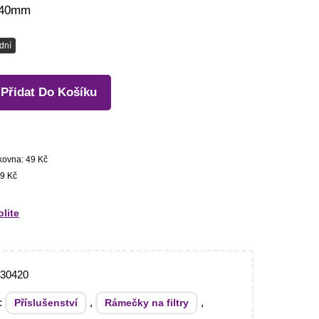
140mm
dní
Přidat Do Košíku
kovna: 49 Kč
9 Kč
olite
930420
e:
,
,
Příslušenství
Rámečky na filtry