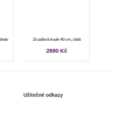
tihalo
Zrcadlová koule 40 cm, zlatá
2690
Kč
Užitečné odkazy
Můj účet