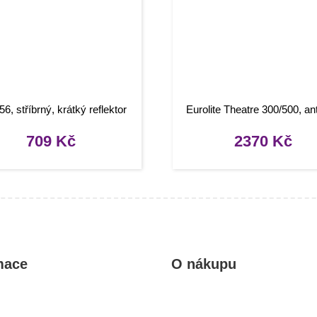
6, stříbrný, krátký reflektor
Eurolite Theatre 300/500, an
709
Kč
2370
Kč
mace
O nákupu
kty
Obchodní podmínky