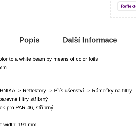
Reflekt
Popis
Další Informace
olor to a white beam by means of color foils
 mm
KA -> Reflektory -> Příslušenství -> Rámečky na filtry
revné filtry stříbrný
k pro PAR-46, stříbrný
ot width: 191 mm