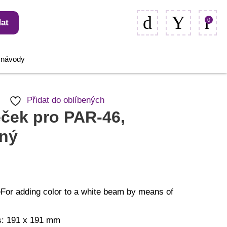
0
at
, návody
Přidat do oblíbených
ček pro PAR-46,
rný
eFor adding color to a white beam by means of
s: 191 x 191 mm