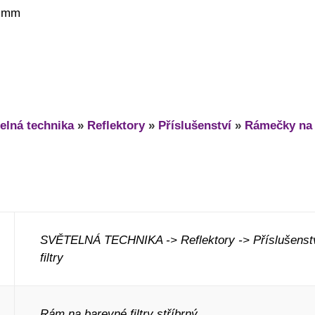
1 mm
elná technika
»
Reflektory
»
Příslušenství
»
Rámečky na f
SVĚTELNÁ TECHNIKA -> Reflektory -> Příslušenst
filtry
Rám na barevné filtry stříbrný