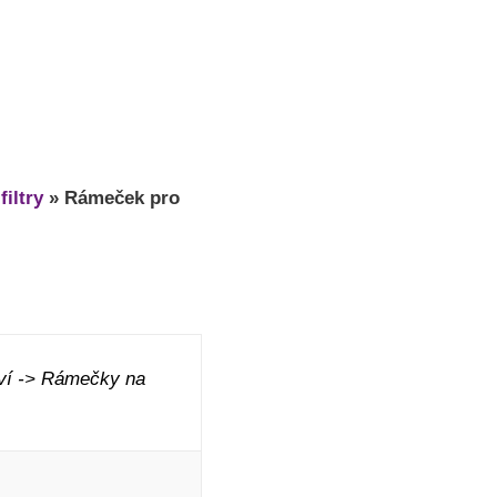
iltry
»
Rámeček pro
ví -> Rámečky na