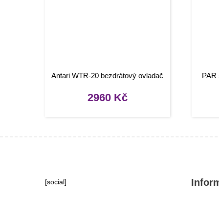
Antari WTR-20 bezdrátový ovladač
PAR 5
2960
Kč
Infor
[social]
Konta