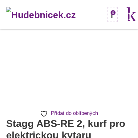
0
Stagg
ABS-
RE
2,
kurf
pro
elektrickou
kytaru
Přidat do oblíbených
množství
Stagg ABS-RE 2, kurf pro
elektrickou kytaru