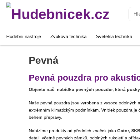
Hledat:
Hudební nástroje
Zvuková technika
Světelná technika
Pevná
Pevná pouzdra pro akustic
Objevte naši nabídku pevných pouzder, která poskyt
Naše pevná pouzdra jsou vyrobena z vysoce odolných mate
extrémním klimatickým podmínkám. Vnitřek pouzdra je 
během přepravy.
Nabízíme produkty od předních značek jako
Gator, SK
detail, včetně pevných zámků, odolných rukojetí a přída