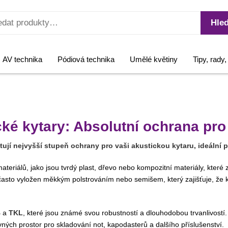
Hled
AV technika
Pódiová technika
Umělé květiny
Tipy, rady
ké kytary: Absolutní ochrana pro
ují nejvyšší stupeň ochrany pro vaši akustickou kytaru, ideální 
riálů, jako jsou tvrdý plast, dřevo nebo kompozitní materiály, které z
často vyložen měkkým polstrováním nebo semišem, který zajišťuje, že
B
a
TKL
, které jsou známé svou robustností a dlouhodobou trvanlivost
vných prostor pro skladování not, kapodasterů a dalšího příslušenství.