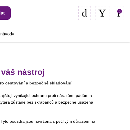
0
at
, návody
 váš nástroj
pro cestování a bezpečné skladování.
ajišťují vynikající ochranu proti nárazům, pádům a
 kytara zůstane bez škrábanců a bezpečně usazená
í. Tyto pouzdra jsou navržena s pečlivým důrazem na