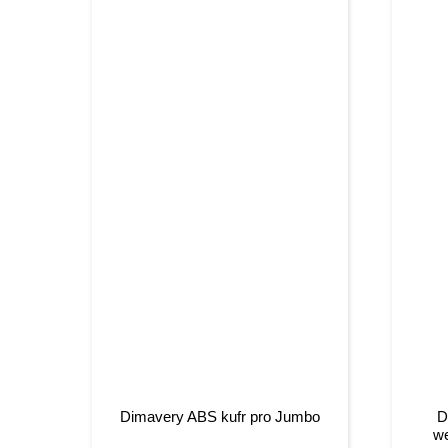
Dimavery ABS kufr pro Jumbo
D
we