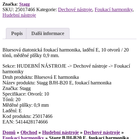
Značka:
Stagg
SKU:
25017466
Kategorie:
Dechové nástroje
,
Foukací harmoniky
,
Hudební nástroje
Popis
Další informace
Bluesová diatonická foukací harmonika, ladění E, 10 otvorů / 20
tónů, měděné plíšky 0,9 mm.
Sekce: HUDEBNÍ NÁSTROJE -> Dechové nástroje -> Foukací
harmoniky
Druh produktu: Bluesová E harmonika
Název produktu: Stagg BJH-B20 E, foukací harmonika
Značka: Stagg
Specifikace: Otvorů: 10
Tónů: 20
Měděné plíšky: 0,9 mm
Ladění: E
Kod produktu: 25017466
EAN: 5414428174666
Domů
»
Obchod
»
Hudební nástroje
»
Dechové nástroje
»
Foukací harmoniky
»
Stagg BJH-B20 E, foukací harmonika