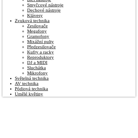
Smyčcové nástroje
Dechové nástroje
Klávesy
Zvuková technika
Zesilovače
Megafony
Gramofony
Mixážní pulty
Předzesilovače
Kufry a racky
Reproduktory
DJ a MIDI
Sluchátka
Mikrofony
Světelná technika
AV technika
Pódiová technika
Umělé květiny