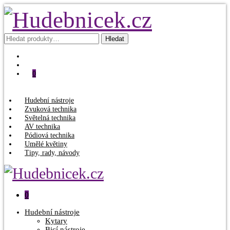
Hledat:
Hledat
0
Hudební nástroje
Zvuková technika
Světelná technika
AV technika
Pódiová technika
Umělé květiny
Tipy, rady, návody
0
Hudební nástroje
Kytary
Bicí nástroje