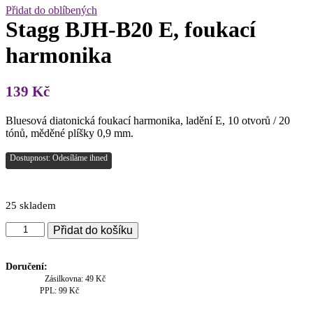
Přidat do oblíbených
Stagg BJH-B20 E, foukací
harmonika
139
Kč
Bluesová diatonická foukací harmonika, ladění E, 10 otvorů / 20
tónů, měděné plíšky 0,9 mm.
Dostupnost: Odesíláme ihned
25 skladem
Stagg
Přidat do košíku
BJH-
B20
E,
Doručení:
foukací
Zásilkovna: 49 Kč
harmonika
PPL: 99 Kč
množství