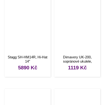
Stagg SH-HM14R, Hi-Hat
Dimavery UK-200,
14″
sopránové ukulele,
přírodní
5890
Kč
1119
Kč