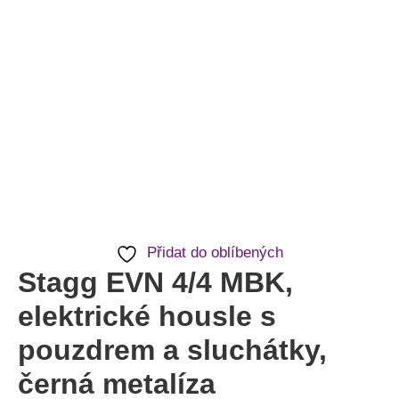
metalíza
množství
Přidat do oblíbených
Stagg EVN 4/4 MBK,
elektrické housle s
pouzdrem a sluchátky,
černá metalíza