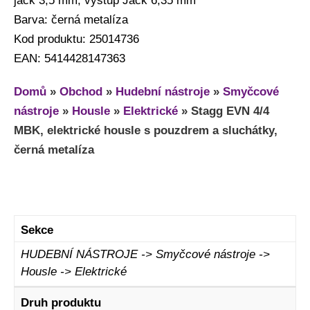
jack 3,5 mm, výstup Jack 6,35 mm
Barva: černá metalíza
Kod produktu: 25014736
EAN: 5414428147363
Domů
»
Obchod
»
Hudební nástroje
»
Smyčcové
nástroje
»
Housle
»
Elektrické
»
Stagg EVN 4/4
MBK, elektrické housle s pouzdrem a sluchátky,
černá metalíza
Sekce
HUDEBNÍ NÁSTROJE -> Smyčcové nástroje ->
Housle -> Elektrické
Druh produktu