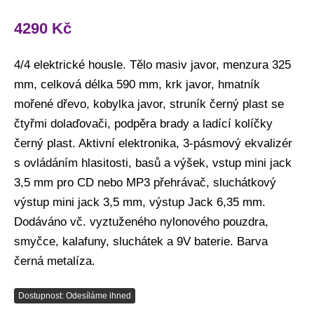
4290
Kč
4/4 elektrické housle. Tělo masiv javor, menzura 325
mm, celková délka 590 mm, krk javor, hmatník
mořené dřevo, kobylka javor, struník černý plast se
čtyřmi dolaďovači, podpěra brady a ladící kolíčky
černý plast. Aktivní elektronika, 3-pásmový ekvalizér
s ovládáním hlasitosti, basů a výšek, vstup mini jack
3,5 mm pro CD nebo MP3 přehrávač, sluchátkový
výstup mini jack 3,5 mm, výstup Jack 6,35 mm.
Dodáváno vč. vyztuženého nylonového pouzdra,
smyčce, kalafuny, sluchátek a 9V baterie. Barva
černá metalíza.
Dostupnost: Odesíláme ihned