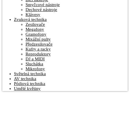
Smyčcové nástroje
Dechové nástroje
Klávesy
Zvuková technika
Zesilovače
Megafony
Gramofony
Mixážní pulty
Předzesilovače
Kufry a racky
Reproduktory
DJ a MIDI
Sluchátka
Mikrofony
Světelná technika
AV technika
Pódiová technika
Umělé květiny