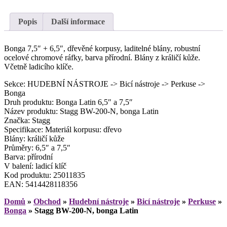
Popis
Další informace
Bonga 7,5″ + 6,5″, dřevěné korpusy, laditelné blány, robustní
ocelové chromové ráfky, barva přírodní. Blány z králičí kůže.
Včetně ladicího klíče.
Sekce: HUDEBNÍ NÁSTROJE -> Bicí nástroje -> Perkuse ->
Bonga
Druh produktu: Bonga Latin 6,5″ a 7,5″
Název produktu: Stagg BW-200-N, bonga Latin
Značka: Stagg
Specifikace: Materiál korpusu: dřevo
Blány: králičí kůže
Průměry: 6,5″ a 7,5″
Barva: přírodní
V balení: ladicí klíč
Kod produktu: 25011835
EAN: 5414428118356
Domů
»
Obchod
»
Hudební nástroje
»
Bicí nástroje
»
Perkuse
»
Bonga
»
Stagg BW-200-N, bonga Latin