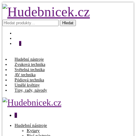
Hledat:
Hledat
0
Hudební nástroje
Zvuková technika
Světelná technika
AV technika
Pódiová technika
Umělé květiny
Tipy, rady, návody
0
Hudební nástroje
Kytary
Bicí nástroje