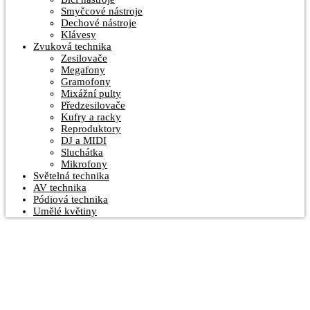
Smyčcové nástroje
Dechové nástroje
Klávesy
Zvuková technika
Zesilovače
Megafony
Gramofony
Mixážní pulty
Předzesilovače
Kufry a racky
Reproduktory
DJ a MIDI
Sluchátka
Mikrofony
Světelná technika
AV technika
Pódiová technika
Umělé květiny