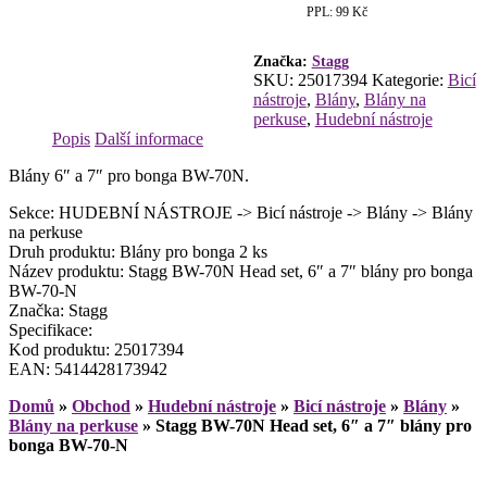
set,
PPL: 99 Kč
6"
a
7"
Značka:
Stagg
SKU:
25017394
Kategorie:
Bicí
blány
nástroje
,
Blány
,
Blány na
pro
perkuse
,
Hudební nástroje
bonga
Popis
Další informace
BW-
70-
Blány 6″ a 7″ pro bonga BW-70N.
N
množství
Sekce: HUDEBNÍ NÁSTROJE -> Bicí nástroje -> Blány -> Blány
na perkuse
Druh produktu: Blány pro bonga 2 ks
Název produktu: Stagg BW-70N Head set, 6″ a 7″ blány pro bonga
BW-70-N
Značka: Stagg
Specifikace:
Kod produktu: 25017394
EAN: 5414428173942
Domů
»
Obchod
»
Hudební nástroje
»
Bicí nástroje
»
Blány
»
Blány na perkuse
»
Stagg BW-70N Head set, 6″ a 7″ blány pro
bonga BW-70-N