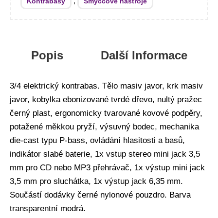
,
Kontrabasy
Smyčcové nástroje
Popis
Další Informace
3/4 elektrický kontrabas. Tělo masiv javor, krk masiv
javor, kobylka ebonizované tvrdé dřevo, nultý pražec
černý plast, ergonomicky tvarované kovové podpěry,
potažené měkkou pryží, výsuvný bodec, mechanika
die-cast typu P-bass, ovládání hlasitosti a basů,
indikátor slabé baterie, 1x vstup stereo mini jack 3,5
mm pro CD nebo MP3 přehrávač, 1x výstup mini jack
3,5 mm pro sluchátka, 1x výstup jack 6,35 mm.
Součástí dodávky černé nylonové pouzdro. Barva
transparentní modrá.