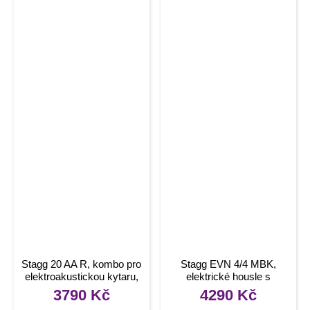
Stagg 20 AA R, kombo pro
Stagg EVN 4/4 MBK,
elektroakustickou kytaru,
elektrické housle s
20W
pouzdrem a sluchátky,
3790
Kč
4290
Kč
černá metalíza