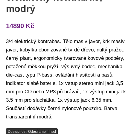
modrý
14890
Kč
3/4 elektrický kontrabas. Tělo masiv javor, krk masiv
javor, kobylka ebonizované tvrdé dřevo, nultý pražec
černý plast, ergonomicky tvarované kovové podpěry,
potažené měkkou pryží, výsuvný bodec, mechanika
die-cast typu P-bass, ovládání hlasitosti a basů,
indikátor slabé baterie, 1x vstup stereo mini jack 3,5
mm pro CD nebo MP3 přehrávač, 1x výstup mini jack
3,5 mm pro sluchátka, 1x výstup jack 6,35 mm.
Součástí dodávky černé nylonové pouzdro. Barva
transparentní modrá.
Dostupnost: Odesíláme ihned