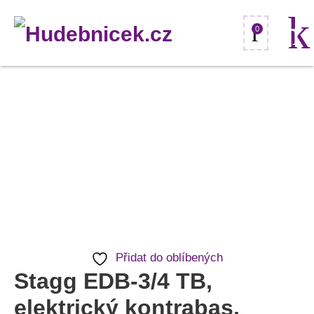
0
Stagg
EDB-
3/4
TB,
elektrický
kontrabas,
modrý
množství
Přidat do oblíbených
Stagg EDB-3/4 TB,
elektrický kontrabas,