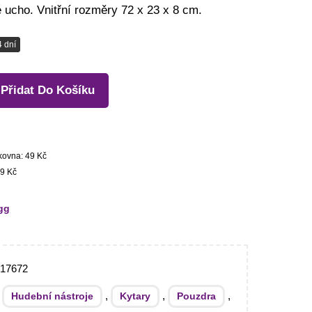
 ucho. Vnitřní rozměry 72 x 23 x 8 cm.
4 dní
Přidat Do Košíku
kovna: 49 Kč
9 Kč
gg
017672
:
,
,
,
Hudební nástroje
Kytary
Pouzdra