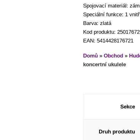
Spojovací materiál: zá
Speciální funkce: 1 vni
Barva: zlatá
Kod produktu: 25017672
EAN: 5414428176721
Domů
»
Obchod
»
Hude
koncertní ukulele
Sekce
Druh produktu