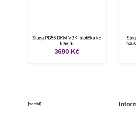
Stagg PB55 BKM VBK, stolička ke
Stag
klavíru
hous
3690
Kč
Infor
[social]
Konta
Tipy, 