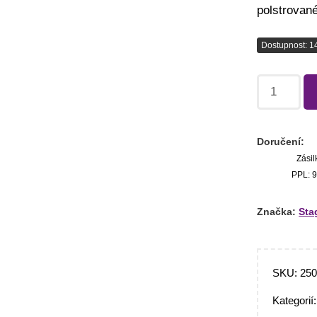
polstrované
Dostupnost: 1
Doručení:
Zásil
PPL: 9
Značka:
Sta
SKU:
25
Kategorií