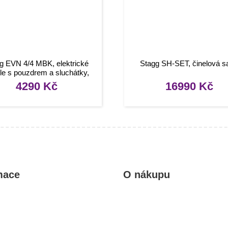
g EVN 4/4 MBK, elektrické
Stagg SH-SET, činelová s
le s pouzdrem a sluchátky,
černá metalíza
4290
Kč
16990
Kč
mace
O nákupu
kty
Obchodní podmínky
rady, návody
Reklamace a vrácení zboží