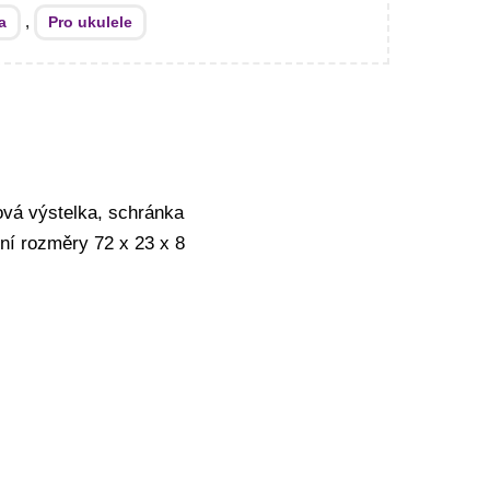
,
a
Pro ukulele
šová výstelka, schránka
řní rozměry 72 x 23 x 8