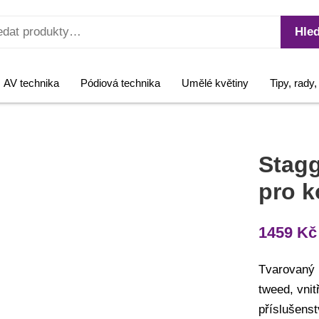
Hled
AV technika
Pódiová technika
Umělé květiny
Tipy, rady
Stag
pro k
1459
Kč
Tvarovaný k
tweed, vnit
příslušenst