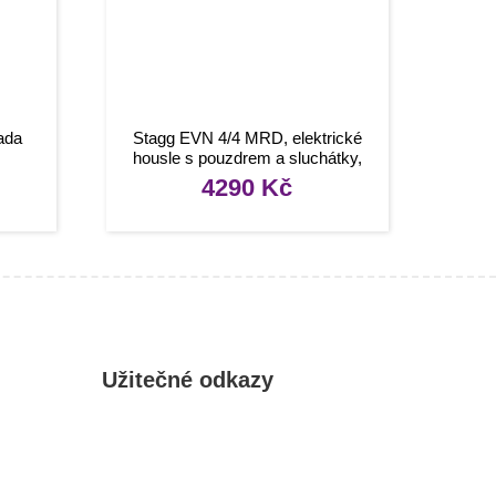
ada
Stagg EVN 4/4 MRD, elektrické
housle s pouzdrem a sluchátky,
červená metalíza
4290
Kč
Užitečné odkazy
Můj účet
Oblíbené