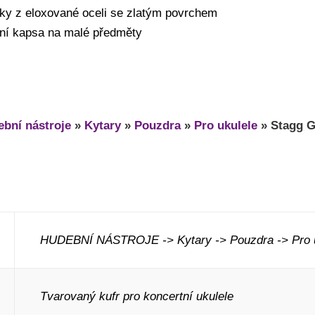
mky z eloxované oceli se zlatým povrchem
třní kapsa na malé předměty
bní nástroje
»
Kytary
»
Pouzdra
»
Pro ukulele
»
Stagg G
HUDEBNÍ NÁSTROJE -> Kytary -> Pouzdra -> Pro u
Tvarovaný kufr pro koncertní ukulele