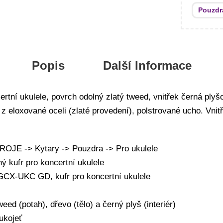
Pouzdr
Popis
Další Informace
ertní ukulele, povrch odolný zlatý tweed, vnitřek černá ply
z eloxované oceli (zlaté provedení), polstrované ucho. Vnit
JE -> Kytary -> Pouzdra -> Pro ukulele
ý kufr pro koncertní ukulele
GCX-UKC GD, kufr pro koncertní ukulele
eed (potah), dřevo (tělo) a černý plyš (interiér)
ukojeť