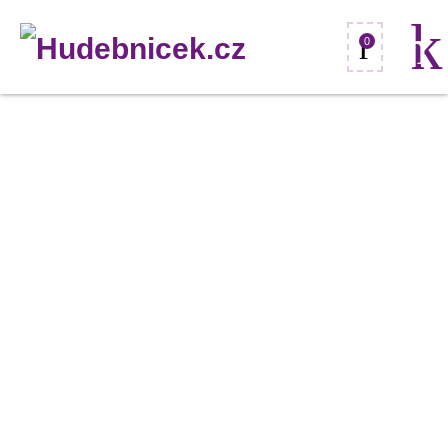
0
Stagg
K18-
097,
pouzdro
pro
klávesy
množství