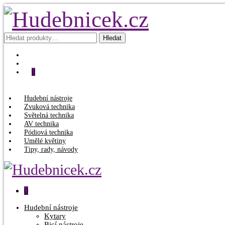
Hledat:
Hledat
0
Hudební nástroje
Zvuková technika
Světelná technika
AV technika
Pódiová technika
Umělé květiny
Tipy, rady, návody
0
Hudební nástroje
Kytary
Bicí nástroje