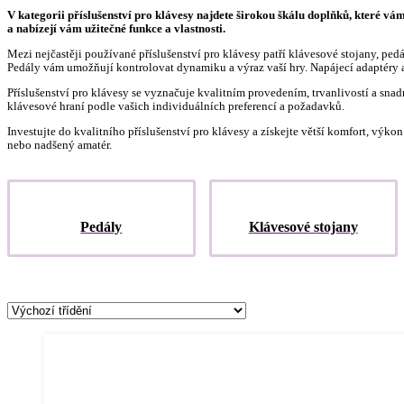
V kategorii příslušenství pro klávesy najdete širokou škálu doplňků, které vá
a nabízejí vám užitečné funkce a vlastnosti.
Mezi nejčastěji používané příslušenství pro klávesy patří klávesové stojany, ped
Pedály vám umožňují kontrolovat dynamiku a výraz vaší hry. Napájecí adaptéry a 
Příslušenství pro klávesy se vyznačuje kvalitním provedením, trvanlivostí a sna
klávesové hraní podle vašich individuálních preferencí a požadavků.
Investujte do kvalitního příslušenství pro klávesy a získejte větší komfort, výko
nebo nadšený amatér.
Pedály
Klávesové stojany