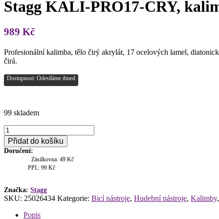
Stagg KALI-PRO17-CRY, kalimb
989
Kč
Profesionální kalimba, tělo čirý akrylát, 17 ocelových lamel, diaton
čirá.
Dostupnost: Odesíláme ihned
99 skladem
Stagg
KALI-
Přidat do košíku
PRO17-
Doručení:
CRY,
Zásilkovna: 49 Kč
kalimba,
PPL: 99 Kč
17
tónů,
akrylát
Značka:
Stagg
SKU:
25026434
Kategorie:
Bicí nástroje
,
Hudební nástroje
,
Kalimby
množství
Popis