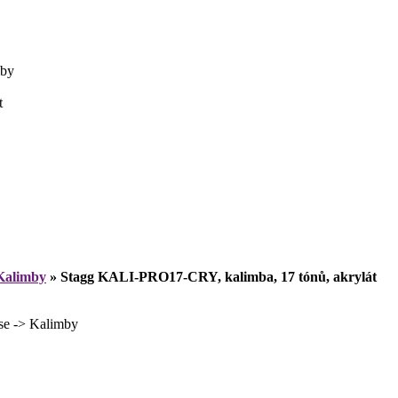
mby
t
Kalimby
»
Stagg KALI-PRO17-CRY, kalimba, 17 tónů, akrylát
e -> Kalimby