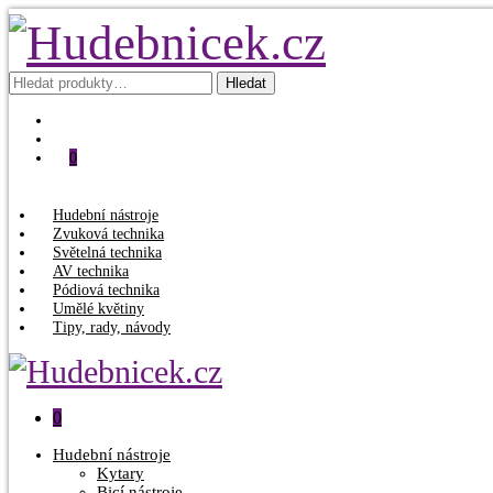
Hledat:
Hledat
0
Hudební nástroje
Zvuková technika
Světelná technika
AV technika
Pódiová technika
Umělé květiny
Tipy, rady, návody
0
Hudební nástroje
Kytary
Bicí nástroje