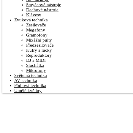
Smyčcové nástroje
Dechové nástroje
Klávesy
Zvuková technika
Zesilovače
Megafony
Gramofony
Mixážní pulty
Předzesilovače
Kufry a racky
Reproduktory
DJ a MIDI
Sluchátka
Mikrofony
Světelná technika
AV technika
Pódiová technika
Umělé květiny