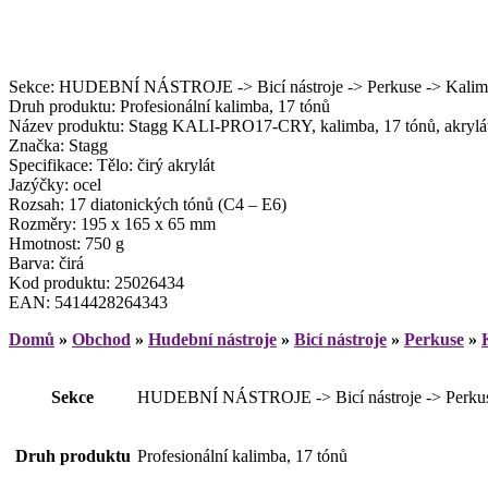
Sekce: HUDEBNÍ NÁSTROJE -> Bicí nástroje -> Perkuse -> Kali
Druh produktu: Profesionální kalimba, 17 tónů
Název produktu: Stagg KALI-PRO17-CRY, kalimba, 17 tónů, akrylá
Značka: Stagg
Specifikace: Tělo: čirý akrylát
Jazýčky: ocel
Rozsah: 17 diatonických tónů (C4 – E6)
Rozměry: 195 x 165 x 65 mm
Hmotnost: 750 g
Barva: čirá
Kod produktu: 25026434
EAN: 5414428264343
Domů
»
Obchod
»
Hudební nástroje
»
Bicí nástroje
»
Perkuse
»
Sekce
HUDEBNÍ NÁSTROJE -> Bicí nástroje -> Perkus
Druh produktu
Profesionální kalimba, 17 tónů