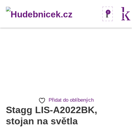
0
Stagg
LIS-
A2022BK,
stojan
na
světla
množství
Přidat do oblíbených
Stagg LIS-A2022BK,
stojan na světla