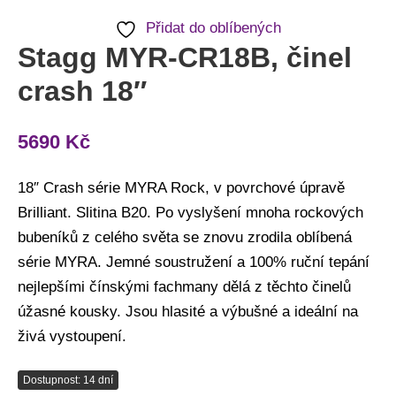
Přidat do oblíbených
Stagg MYR-CR18B, činel
crash 18″
5690
Kč
18″ Crash série MYRA Rock, v povrchové úpravě
Brilliant. Slitina B20. Po vyslyšení mnoha rockových
bubeníků z celého světa se znovu zrodila oblíbená
série MYRA. Jemné soustružení a 100% ruční tepání
nejlepšími čínskými fachmany dělá z těchto činelů
úžasné kousky. Jsou hlasité a výbušné a ideální na
živá vystoupení.
Dostupnost: 14 dní