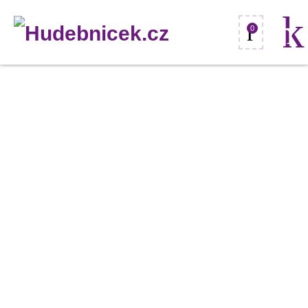
0
Stagg
MYR-
CR18B,
činel
crash
18"
množství