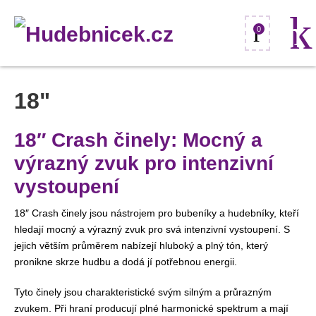
0
18"
18″ Crash činely: Mocný a
výrazný zvuk pro intenzivní
vystoupení
18″ Crash činely jsou nástrojem pro bubeníky a hudebníky, kteří
hledají mocný a výrazný zvuk pro svá intenzivní vystoupení. S
jejich větším průměrem nabízejí hluboký a plný tón, který
pronikne skrze hudbu a dodá jí potřebnou energii.
Tyto činely jsou charakteristické svým silným a průrazným
zvukem. Při hraní producují plné harmonické spektrum a mají