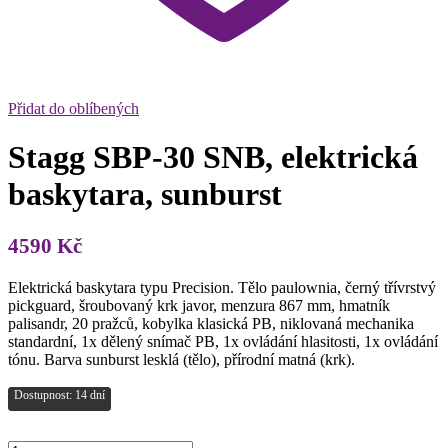
Přidat do oblíbených
Stagg SBP-30 SNB, elektrická
baskytara, sunburst
4590
Kč
Elektrická baskytara typu Precision. Tělo paulownia, černý třívrstvý
pickguard, šroubovaný krk javor, menzura 867 mm, hmatník
palisandr, 20 pražců, kobylka klasická PB, niklovaná mechanika
standardní, 1x dělený snímač PB, 1x ovládání hlasitosti, 1x ovládání
tónu. Barva sunburst lesklá (tělo), přírodní matná (krk).
Dostupnost: 14 dní