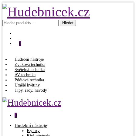
Hledat:
Hledat
0
Hudební nástroje
Zvuková technika
Světelná technika
AV technika
Pódiová technika
Umělé květiny
Tipy, rady, návody
0
Hudební nástroje
Kytary
Bicí nástroje