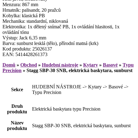
Menzura: 867 mm
Hmatník: palisandr, 20 pražců
Kobylka: klasická PB
Mechanika: standardní, niklovaná
Elektronika: 1x dělený snímač PB, 1x ovládání hlasitosti, 1x
ovládání tónu
Výstup: Jack 6,35 mm
Barva: sunburst lesklá (tělo), přírodní matná (krk)
Kod produktu: 25026137
EAN: 5414428261373
Domů
»
Obchod
»
Hudební nástroje
»
Kytary
»
Basové
»
Typu
Precision
»
Stagg SBP-30 SNB, elektrická baskytara, sunburst
HUDEBNÍ NÁSTROJE -> Kytary -> Basové ->
Sekce
Typu Precision
Druh
Elektrická baskytara typu Precision
produktu
Název
Stagg SBP-30 SNB, elektrická baskytara, sunburst
produktu