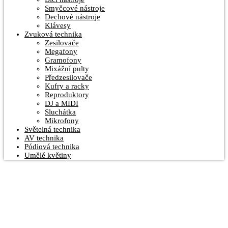
Smyčcové nástroje
Dechové nástroje
Klávesy
Zvuková technika
Zesilovače
Megafony
Gramofony
Mixážní pulty
Předzesilovače
Kufry a racky
Reproduktory
DJ a MIDI
Sluchátka
Mikrofony
Světelná technika
AV technika
Pódiová technika
Umělé květiny