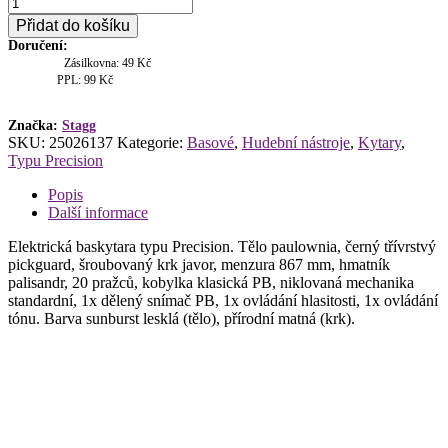
Stagg
SBP-
Přidat do košíku
30
Doručení:
SNB,
Zásilkovna: 49 Kč
elektrická
PPL: 99 Kč
baskytara,
sunburst
množství
Značka:
Stagg
SKU:
25026137
Kategorie:
Basové
,
Hudební nástroje
,
Kytary
,
Typu Precision
Popis
Další informace
Elektrická baskytara typu Precision. Tělo paulownia, černý třívrstvý
pickguard, šroubovaný krk javor, menzura 867 mm, hmatník
palisandr, 20 pražců, kobylka klasická PB, niklovaná mechanika
standardní, 1x dělený snímač PB, 1x ovládání hlasitosti, 1x ovládání
tónu. Barva sunburst lesklá (tělo), přírodní matná (krk).