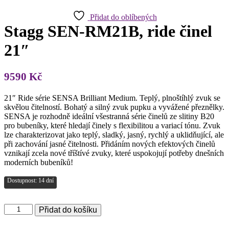
Přidat do oblíbených
Stagg SEN-RM21B, ride činel
21″
9590
Kč
21″ Ride série SENSA Brilliant Medium. Teplý, plnoštíhlý zvuk se
skvělou čitelností. Bohatý a silný zvuk pupku a vyvážené přeznělky.
SENSA je rozhodně ideální všestranná série činelů ze slitiny B20
pro bubeníky, které hledají činely s flexibilitou a variací tónu. Zvuk
lze charakterizovat jako teplý, sladký, jasný, rychlý a uklidňující, ale
při zachování jasné čitelnosti. Přidáním nových efektových činelů
vznikají zcela nové tříštívé zvuky, které uspokojují potřeby dnešních
moderních bubeníků!
Dostupnost: 14 dní
Stagg
Přidat do košíku
SEN-
RM21B,