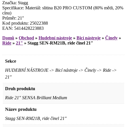
Značka: Stagg
Specifikace: Materiál: slitina B20 PRO CUSTOM (80% mědi, 20%
cínu)
Průměr: 21″
Kod produktu: 25022388
EAN: 5414428223883
Domů
»
Obchod
»
Hudební nástroje
»
Bicí nástroje
»
Činely
»
Ride
»
21"
»
Stagg SEN-RM21B, ride činel 21″
Sekce
HUDEBNÍ NÁSTROJE -> Bicí nástroje -> Činely -> Ride ->
21"
Druh produktu
Ride 21" SENSA Brilliant Medium
Název produktu
Stagg SEN-RM21B, ride činel 21"