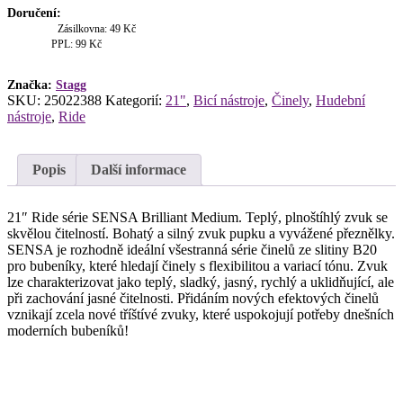
ride
Doručení:
činel
Zásilkovna: 49 Kč
21"
PPL: 99 Kč
množství
Značka:
Stagg
SKU:
25022388
Kategorií:
21"
,
Bicí nástroje
,
Činely
,
Hudební
nástroje
,
Ride
Popis
Další informace
21″ Ride série SENSA Brilliant Medium. Teplý, plnoštíhlý zvuk se
skvělou čitelností. Bohatý a silný zvuk pupku a vyvážené přeznělky.
SENSA je rozhodně ideální všestranná série činelů ze slitiny B20
pro bubeníky, které hledají činely s flexibilitou a variací tónu. Zvuk
lze charakterizovat jako teplý, sladký, jasný, rychlý a uklidňující, ale
při zachování jasné čitelnosti. Přidáním nových efektových činelů
vznikají zcela nové tříštívé zvuky, které uspokojují potřeby dnešních
moderních bubeníků!