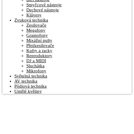
Smyčcové nástroje
Dechové nástroje
Klávesy
Zvuková technika
Zesilovače
Megafony
Gramofony
Mixážní pulty
Předzesilovače
Kufry a racky
Reproduktory
DJ a MIDI
Sluchátka
Mikrofony
Světelná technika
AV technika
Pódiová technika
Umělé květiny