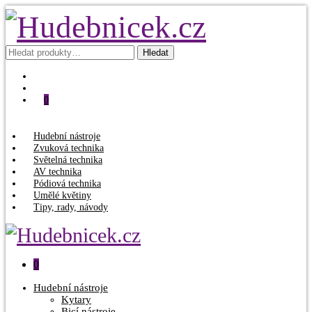
Hledat:
Hledat
0
Hudební nástroje
Zvuková technika
Světelná technika
AV technika
Pódiová technika
Umělé květiny
Tipy, rady, návody
0
Hudební nástroje
Kytary
Bicí nástroje