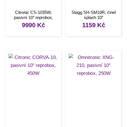
Citronic CS-1035W,
Stagg SH-SM10R, činel
pasivní 10″ reprobox,
splash 10″
350W, bílý
9990
Kč
1159
Kč