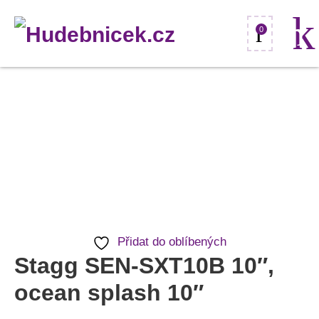
0
Stagg
SEN-
SXT10B
10",
ocean
splash
10"
Přidat do oblíbených
množství
Stagg SEN-SXT10B 10″,
ocean splash 10″