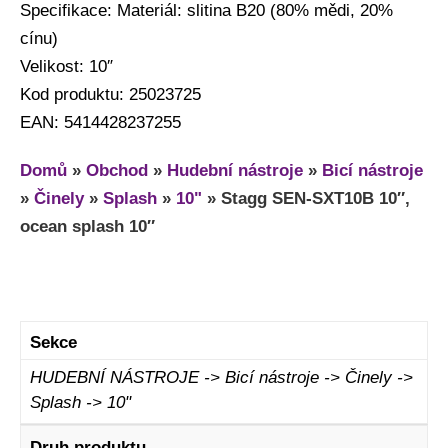
Specifikace: Materiál: slitina B20 (80% mědi, 20%
cínu)
Velikost: 10″
Kod produktu: 25023725
EAN: 5414428237255
Domů
»
Obchod
»
Hudební nástroje
»
Bicí nástroje
»
Činely
»
Splash
»
10"
»
Stagg SEN-SXT10B 10″,
ocean splash 10″
Sekce
HUDEBNÍ NÁSTROJE -> Bicí nástroje -> Činely ->
Splash -> 10"
Druh produktu