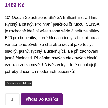
1489
Kč
10″ Ocean Splash série SENSA Brilliant Extra Thin.
Rychlý a citlivý. Pro hraní paličkou či rukou. SENSA
je rozhodně ideální všestranná série činelů ze slitiny
B20 pro bubeníky, které hledají činely s flexibilitou a
variací tónu. Zvuk lze charakterizovat jako teplý,
sladký, jasný, rychlý a uklidňující, ale při zachování
jasné čitelnosti. Přidáním nových efektových činelů
vznikají zcela nové tříštívé zvuky, které uspokojují
potřeby dnešních moderních bubeníků!
Dostupnost: 14 dní
Přidat Do Košíku