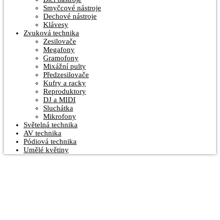
Smyčcové nástroje
Dechové nástroje
Klávesy
Zvuková technika
Zesilovače
Megafony
Gramofony
Mixážní pulty
Předzesilovače
Kufry a racky
Reproduktory
DJ a MIDI
Sluchátka
Mikrofony
Světelná technika
AV technika
Pódiová technika
Umělé květiny