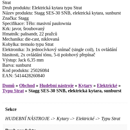
Strat
Druh produktu: Elektrická kytara typu Strat
Název produktu: Stagg SES-30 SNB, elektrická kytara, sunburst
Značka: Stagg
Specifikace: Tělo: masivní paulownia
Krk: javor, šroubovaný
Hmatník: palisandr, 22 pražců
Mechanika: die-cast, niklovaná
Kobylka: tremolo typu Strat
Elektronika: 3x jednocívkový snímač (single coil), 1x ovládání
hlasitosti, 2x ovládání tónu, 5-ti polohový přepínač
Výstup: Jack 6,35 mm
Barva: sunburst
Kod produktu: 25026084
EAN: 5414428260840
Domů
»
Obchod
»
Hudební nástroje
»
Kytary
»
Elektrické
»
Typu Strat
»
Stagg SES-30 SNB, elektrická kytara, sunburst
Sekce
HUDEBNÍ NÁSTROJE -> Kytary -> Elektrické -> Typu Strat