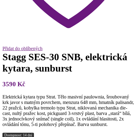
Přidat do oblíbených
Stagg SES-30 SNB, elektrická
kytara, sunburst
3590
Kč
Elektrická kytara typu Strat. Tělo masivní paulownia, šroubovaný
krk javor s matným povrchem, menzura 648 mm, hmatník palisandr,
22 pražců, kobylka tremolo typu Strat, niklovaná mechanika die-
cast, nultý pražec kost, pickguard 3-vrstvý plast, barva „stará“ bílá,
3x jednocívkový snímač (single coil), 1x ovládání hlasitosti, 2x
ovládání tónu, 5-ti polohový přepínač. Barva sunburst.
Dostupnost: 14 dní