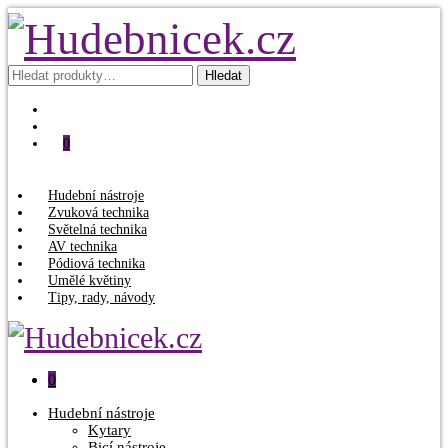
Hledat:
Hledat
0
Hudební nástroje
Zvuková technika
Světelná technika
AV technika
Pódiová technika
Umělé květiny
Tipy, rady, návody
0
Hudební nástroje
Kytary
Bicí nástroje