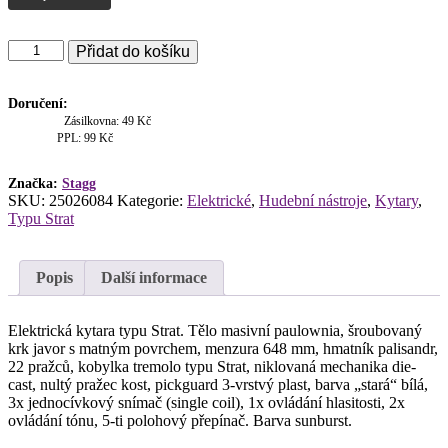
Stagg
Přidat do košíku
SES-
30
SNB,
Doručení:
elektrická
Zásilkovna: 49 Kč
kytara,
PPL: 99 Kč
sunburst
množství
Značka:
Stagg
SKU:
25026084
Kategorie:
Elektrické
,
Hudební nástroje
,
Kytary
,
Typu Strat
Popis
Další informace
Elektrická kytara typu Strat. Tělo masivní paulownia, šroubovaný
krk javor s matným povrchem, menzura 648 mm, hmatník palisandr,
22 pražců, kobylka tremolo typu Strat, niklovaná mechanika die-
cast, nultý pražec kost, pickguard 3-vrstvý plast, barva „stará“ bílá,
3x jednocívkový snímač (single coil), 1x ovládání hlasitosti, 2x
ovládání tónu, 5-ti polohový přepínač. Barva sunburst.