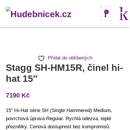
0
Stagg
SH-
HM15R,
Přidat do oblíbených
Stagg SH-HM15R, činel hi-
činel
hi-
hat 15″
hat
15"
7190
Kč
množství
15″ Hi-Hat série SH (Single Hammered) Medium,
povrchová úprava Regular. Rychlá odezva, teplé
přeznělky. Cenová dostupnost bez kompromisů.