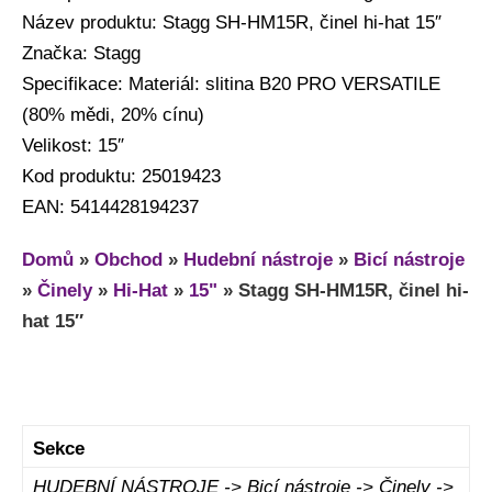
Název produktu: Stagg SH-HM15R, činel hi-hat 15″
Značka: Stagg
Specifikace: Materiál: slitina B20 PRO VERSATILE
(80% mědi, 20% cínu)
Velikost: 15″
Kod produktu: 25019423
EAN: 5414428194237
Domů
»
Obchod
»
Hudební nástroje
»
Bicí nástroje
»
Činely
»
Hi-Hat
»
15"
»
Stagg SH-HM15R, činel hi-
hat 15″
Sekce
HUDEBNÍ NÁSTROJE -> Bicí nástroje -> Činely ->