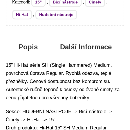
Kategorií:
,
,
,
15"
Bicí nástroje
Činely
,
Hi-Hat
Hudební nástroje
Popis
Další Informace
15″ Hi-Hat série SH (Single Hammered) Medium,
povrchová úprava Regular. Rychlá odezva, teplé
přeznělky. Cenová dostupnost bez kompromisů.
Autentické ručně tepané klasicky odlévané činely za
cenu přijatelnou pro všechny bubeníky.
Sekce: HUDEBNÍ NÁSTROJE -> Bicí nástroje ->
Činely -> Hi-Hat -> 15″
Druh produktu: Hi-Hat 15″ SH Medium Regular