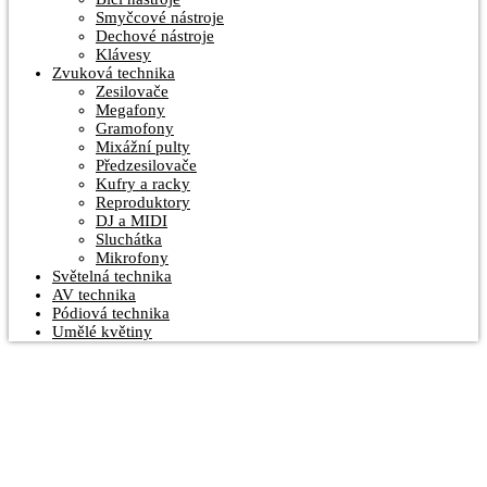
Smyčcové nástroje
Dechové nástroje
Klávesy
Zvuková technika
Zesilovače
Megafony
Gramofony
Mixážní pulty
Předzesilovače
Kufry a racky
Reproduktory
DJ a MIDI
Sluchátka
Mikrofony
Světelná technika
AV technika
Pódiová technika
Umělé květiny