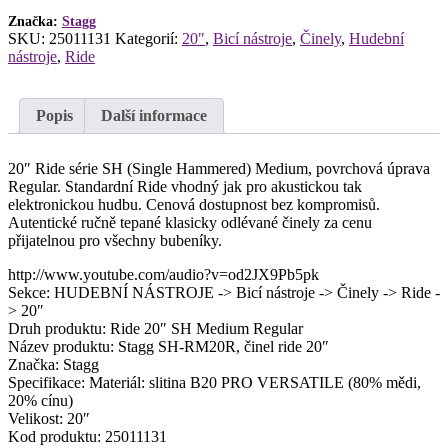
Značka:
Stagg
SKU:
25011131
Kategorií:
20"
,
Bicí nástroje
,
Činely
,
Hudební
nástroje
,
Ride
Popis
Další informace
20″ Ride série SH (Single Hammered) Medium, povrchová úprava
Regular. Standardní Ride vhodný jak pro akustickou tak
elektronickou hudbu. Cenová dostupnost bez kompromisů.
Autentické ručně tepané klasicky odlévané činely za cenu
přijatelnou pro všechny bubeníky.
http://www.youtube.com/audio?v=od2JX9Pb5pk
Sekce: HUDEBNÍ NÁSTROJE -> Bicí nástroje -> Činely -> Ride -
> 20″
Druh produktu: Ride 20″ SH Medium Regular
Název produktu: Stagg SH-RM20R, činel ride 20″
Značka: Stagg
Specifikace: Materiál: slitina B20 PRO VERSATILE (80% mědi,
20% cínu)
Velikost: 20″
Kod produktu: 25011131