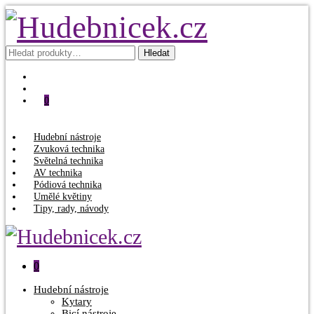
Hledat:
Hledat
0
Hudební nástroje
Zvuková technika
Světelná technika
AV technika
Pódiová technika
Umělé květiny
Tipy, rady, návody
0
Hudební nástroje
Kytary
Bicí nástroje