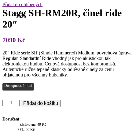
Přidat do oblíbených
Stagg SH-RM20R, činel ride
20″
7090
Kč
20″ Ride série SH (Single Hammered) Medium, povrchová úprava
Regular. Standardní Ride vhodný jak pro akustickou tak
elektronickou hudbu. Cenová dostupnost bez kompromisů.
Autentické ručně tepané klasicky odlévané činely za cenu
přijatelnou pro všechny bubeníky.
Dostupnost: 14 dní
Stagg
Přidat do košíku
SH-
RM20R,
činel
Doručení:
ride
Zásilkovna: 49 Kč
20"
PPL: 99 Kč
množství