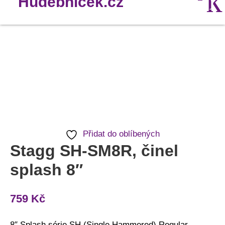
Stagg
SH-
SM8R,
činel
splash
8"
Přidat do oblíbených
množství
Stagg SH-SM8R, činel
splash 8″
759
Kč
8″ Splash série SH (Single Hammered) Regular