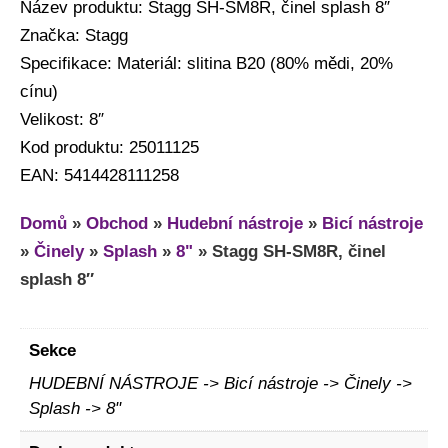
Název produktu: Stagg SH-SM8R, činel splash 8″
Značka: Stagg
Specifikace: Materiál: slitina B20 (80% mědi, 20%
cínu)
Velikost: 8″
Kod produktu: 25011125
EAN: 5414428111258
Domů
»
Obchod
»
Hudební nástroje
»
Bicí nástroje
»
Činely
»
Splash
»
8"
»
Stagg SH-SM8R, činel
splash 8″
Sekce
HUDEBNÍ NÁSTROJE -> Bicí nástroje -> Činely ->
Splash -> 8"