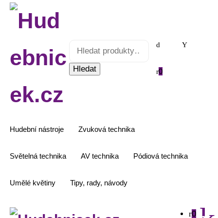
Hledat:
Hledat
0
Hudební nástroje
Zvuková technika
Světelná technika
AV technika
Pódiová technika
Umělé květiny
Tipy, rady, návody
0