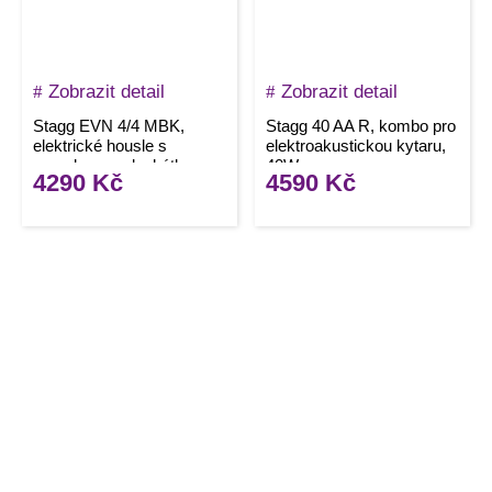
Zobrazit detail
Zobrazit detail
Stagg EVN 4/4 MBK,
Stagg 40 AA R, kombo pro
elektrické housle s
elektroakustickou kytaru,
pouzdrem a sluchátky,
40W
4290
Kč
4590
Kč
černá metalíza