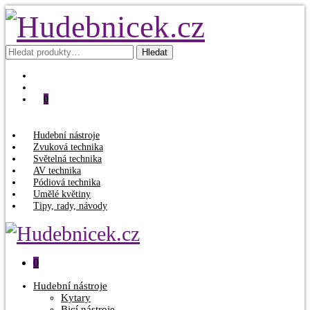
Hledat:
Hledat
0
Hudební nástroje
Zvuková technika
Světelná technika
AV technika
Pódiová technika
Umělé květiny
Tipy, rady, návody
0
Hudební nástroje
Kytary
Bicí nástroje