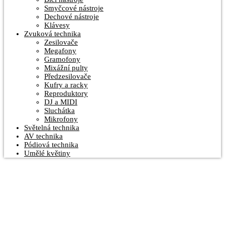
Smyčcové nástroje
Dechové nástroje
Klávesy
Zvuková technika
Zesilovače
Megafony
Gramofony
Mixážní pulty
Předzesilovače
Kufry a racky
Reproduktory
DJ a MIDI
Sluchátka
Mikrofony
Světelná technika
AV technika
Pódiová technika
Umělé květiny