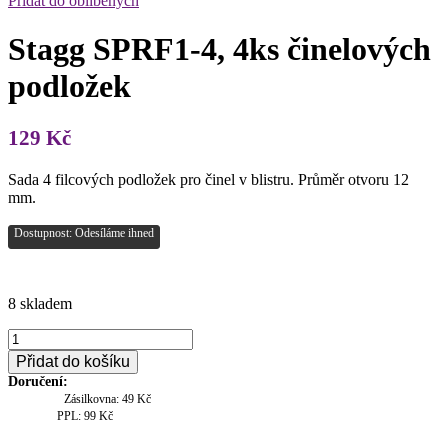
Přidat do oblíbených
Stagg SPRF1-4, 4ks činelových
podložek
129
Kč
Sada 4 filcových podložek pro činel v blistru. Průměr otvoru 12
mm.
Dostupnost: Odesíláme ihned
8 skladem
Stagg
SPRF1-
Přidat do košíku
4,
Doručení:
4ks
Zásilkovna: 49 Kč
činelových
PPL: 99 Kč
podložek
množství