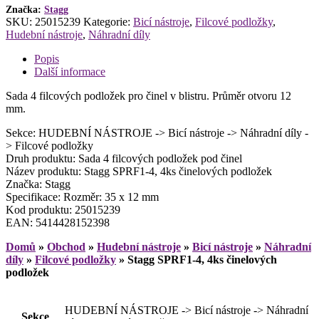
Značka:
Stagg
SKU:
25015239
Kategorie:
Bicí nástroje
,
Filcové podložky
,
Hudební nástroje
,
Náhradní díly
Popis
Další informace
Sada 4 filcových podložek pro činel v blistru. Průměr otvoru 12
mm.
Sekce: HUDEBNÍ NÁSTROJE -> Bicí nástroje -> Náhradní díly -
> Filcové podložky
Druh produktu: Sada 4 filcových podložek pod činel
Název produktu: Stagg SPRF1-4, 4ks činelových podložek
Značka: Stagg
Specifikace: Rozměr: 35 x 12 mm
Kod produktu: 25015239
EAN: 5414428152398
Domů
»
Obchod
»
Hudební nástroje
»
Bicí nástroje
»
Náhradní
díly
»
Filcové podložky
»
Stagg SPRF1-4, 4ks činelových
podložek
HUDEBNÍ NÁSTROJE -> Bicí nástroje -> Náhradní
Sekce