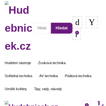
Hledat:
Hledat
0
Hudební nástroje
Zvuková technika
Světelná technika
AV technika
Pódiová technika
Umělé květiny
Tipy, rady, návody
0