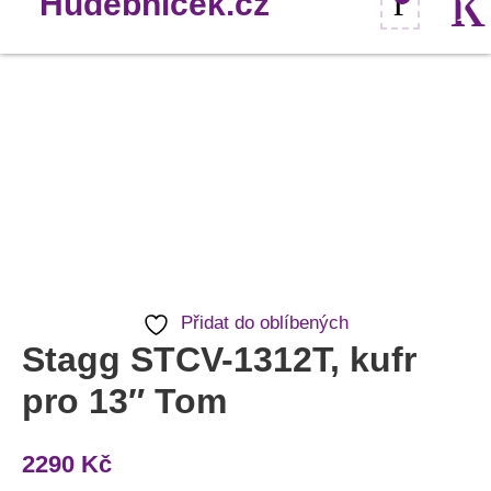
Stagg
STCV-
1312T,
kufr
pro
13"
Tom
Přidat do oblíbených
množství
Stagg STCV-1312T, kufr
pro 13″ Tom
2290
Kč