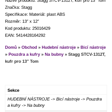
Název produktu: Stagg STCV-1312T, kufr pro 13″ Tom
Značka: Stagg
Specifikace: Materiál: plast ABS
Rozměr: 13″ x 12″
Kod produktu: 25016429
EAN: 5414428164292
Domů
»
Obchod
»
Hudební nástroje
»
Bicí nástroje
»
Pouzdra a kufry
»
Na bubny
»
Stagg STCV-1312T,
kufr pro 13″ Tom
Sekce
HUDEBNÍ NÁSTROJE -> Bicí nástroje -> Pouzdra
a kufry -> Na bubny