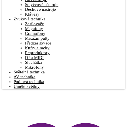
Smyčcové nástroje
Dechové nástroje
Klávesy
Zvuková technika
Zesilovače
Megafony
Gramofony
Mixážní pulty
Předzesilovače
Kufry a racky
Reproduktory
DJ a MIDI
Sluchátka
Mikrofony
Světelná technika
AV technika
Pódiová technika
Umělé květiny