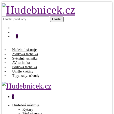
Hledat:
Hledat
0
Hudební nástroje
Zvuková technika
Světelná technika
AV technika
Pódiová technika
Umělé květiny
Tipy, rady, návody
0
Hudební nástroje
Kytary
Bicí nástroje