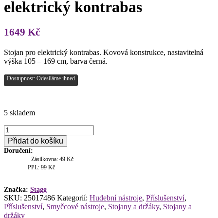
elektrický kontrabas
1649
Kč
Stojan pro elektrický kontrabas. Kovová konstrukce, nastavitelná
výška 105 – 169 cm, barva černá.
Dostupnost: Odesíláme ihned
5 skladem
Stagg
SV-
Přidat do košíku
EDB,
Doručení:
stojan
Zásilkovna: 49 Kč
na
PPL: 99 Kč
elektrický
kontrabas
množství
Značka:
Stagg
SKU:
25017486
Kategorií:
Hudební nástroje
,
Příslušenství
,
Příslušenství
,
Smyčcové nástroje
,
Stojany a držáky
,
Stojany a
držáky