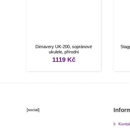
Dimavery UK-200, sopránové
Stag
ukulele, přírodní
1119
Kč
Infor
[social]
Konta