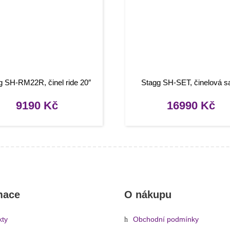
g SH-RM22R, činel ride 20″
Stagg SH-SET, činelová s
9190
Kč
16990
Kč
mace
O nákupu
kty
Obchodní podmínky