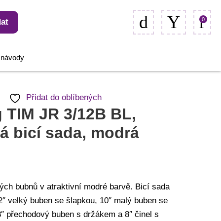
0
at
, návody
Přidat do oblíbených
 TIM JR 3/12B BL,
á bicí sada, modrá
ých bubnů v atraktivní modré barvě. Bicí sada
2″ velký buben se šlapkou, 10″ malý buben se
8″ přechodový buben s držákem a 8″ činel s