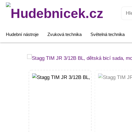
Hledat:
Hudební nástroje
Zvuková technika
Světelná technika
Stagg
TIM
JR
3/12B
BL,
dětská
bicí
sada,
modrá