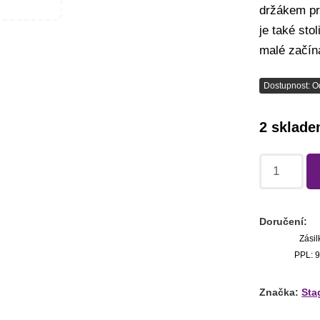
držákem pr
je také stol
malé začína
Dostupnost: O
2 sklad
Doručení:
Zásil
PPL: 9
Značka:
Sta