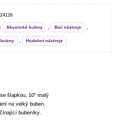
024128
e:
,
,
Akustické bubny
Bicí nástroje
,
 bubny
Hudební nástroje
 se šlapkou, 10″ malý
ení na velký buben.
čínající bubeníky.