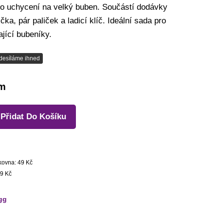
o uchycení na velký buben. Součástí dodávky
ička, pár paliček a ladicí klíč. Ideální sada pro
jící bubeníky.
desíláme ihned
em
Přidat Do Košíku
kovna: 49 Kč
9 Kč
gg