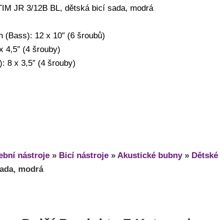
TIM JR 3/12B BL, dětská bicí sada, modrá
n (Bass): 12 x 10″ (6 šroubů)
x 4,5″ (4 šrouby)
 8 x 3,5″ (4 šrouby)
bní nástroje
»
Bicí nástroje
»
Akustické bubny
»
Dětské
sada, modrá