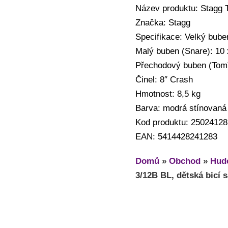
Název produktu: Stagg 
Značka: Stagg
Specifikace: Velký bube
Malý buben (Snare): 10 
Přechodový buben (Tom):
Činel: 8″ Crash
Hmotnost: 8,5 kg
Barva: modrá stínovaná
Kod produktu: 25024128
EAN: 5414428241283
Domů
»
Obchod
»
Hude
3/12B BL, dětská bicí 