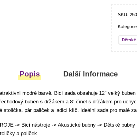
SKU:
25
Kategori
Dětské
Popis
Další Informace
traktivní modré barvě. Bicí sada obsahuje 12″ velký buben
řechodový buben s držákem a 8″ činel s držákem pro uchyc
 stolička, pár paliček a ladicí klíč. Ideální sada pro malé za
JE -> Bicí nástroje -> Akustické bubny -> Dětské bubny
oličky a paliček