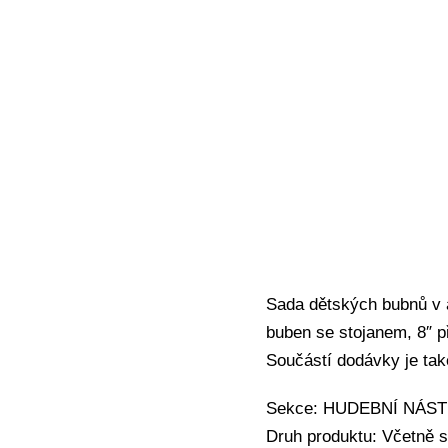
Sada dětských bubnů v a
buben se stojanem, 8″ p
Součástí dodávky je také
Sekce: HUDEBNÍ NÁSTRO
Druh produktu: Včetně st