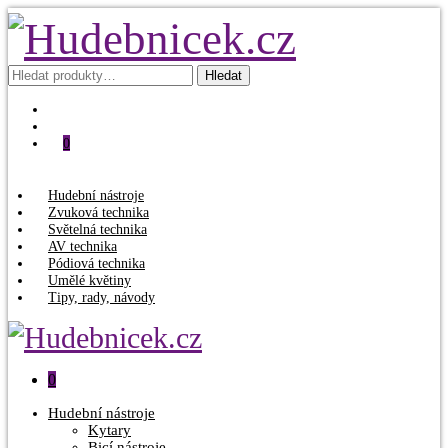
Hledat:
Hledat
0
Hudební nástroje
Zvuková technika
Světelná technika
AV technika
Pódiová technika
Umělé květiny
Tipy, rady, návody
0
Hudební nástroje
Kytary
Bicí nástroje