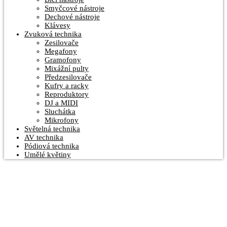
Smyčcové nástroje
Dechové nástroje
Klávesy
Zvuková technika
Zesilovače
Megafony
Gramofony
Mixážní pulty
Předzesilovače
Kufry a racky
Reproduktory
DJ a MIDI
Sluchátka
Mikrofony
Světelná technika
AV technika
Pódiová technika
Umělé květiny