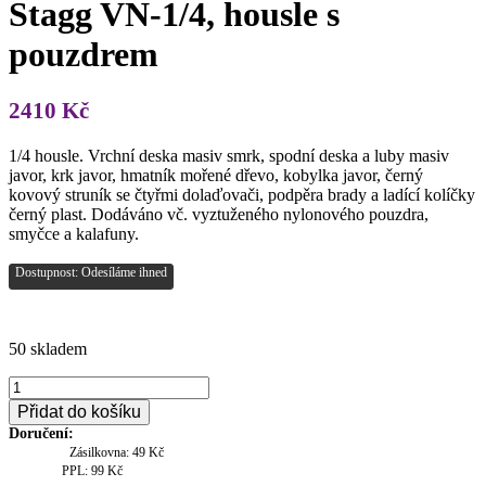
Stagg VN-1/4, housle s
pouzdrem
2410
Kč
1/4 housle. Vrchní deska masiv smrk, spodní deska a luby masiv
javor, krk javor, hmatník mořené dřevo, kobylka javor, černý
kovový struník se čtyřmi dolaďovači, podpěra brady a ladící kolíčky
černý plast. Dodáváno vč. vyztuženého nylonového pouzdra,
smyčce a kalafuny.
Dostupnost: Odesíláme ihned
50 skladem
Stagg
VN-
Přidat do košíku
1/4,
Doručení:
housle
Zásilkovna: 49 Kč
s
PPL: 99 Kč
pouzdrem