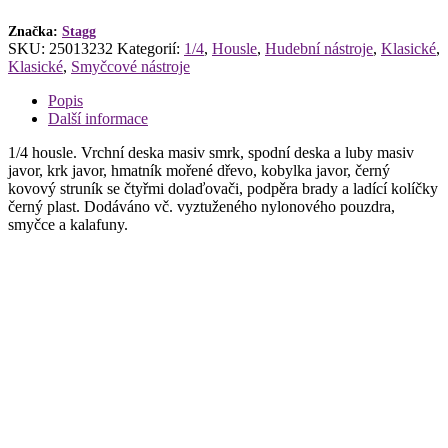
množství
Značka:
Stagg
SKU:
25013232
Kategorií:
1/4
,
Housle
,
Hudební nástroje
,
Klasické
,
Klasické
,
Smyčcové nástroje
Popis
Další informace
1/4 housle. Vrchní deska masiv smrk, spodní deska a luby masiv
javor, krk javor, hmatník mořené dřevo, kobylka javor, černý
kovový struník se čtyřmi dolaďovači, podpěra brady a ladící kolíčky
černý plast. Dodáváno vč. vyztuženého nylonového pouzdra,
smyčce a kalafuny.