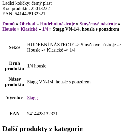
Ladící kolíčky: černý plast
Kod produktu: 25013232
EAN: 5414428132321
Domů
»
Obchod
»
Hudební nástroje
»
Smyčcové nástroje
»
Housle
»
Klasické
»
1/4
»
Stagg VN-1/4, housle s pouzdrem
HUDEBNÍ NÁSTROJE -> Smyčcové nástroje ->
Sekce
Housle -> Klasické -> 1/4
Druh
1/4 housle
produktu
Název
Stagg VN-1/4, housle s pouzdrem
produktu
Výrobce
Stagg
EAN
5414428132321
Další produkty z kategorie