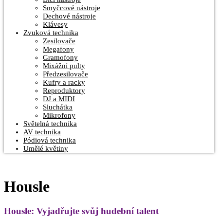
Smyčcové nástroje
Dechové nástroje
Klávesy
Zvuková technika
Zesilovače
Megafony
Gramofony
Mixážní pulty
Předzesilovače
Kufry a racky
Reproduktory
DJ a MIDI
Sluchátka
Mikrofony
Světelná technika
AV technika
Pódiová technika
Umělé květiny
Housle
Housle: Vyjadřujte svůj hudební talent