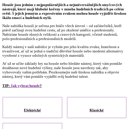
Housle jsou jedním z nejpopulárnějších a nejuniverzálnějších smyčcových
nástrojů, které mají hluboké kořeny v mnoha hudebních tradicích po celém
světě. S jejich jemným a expresivním zvukem mohou housle vyjádřit širokou
škálu emocí a hudebních stylů.
Naše nabídka houslí je určena pro hráče všech úrovní – od začátečníků, kteří
právě začínají svou hudební cestu, až po zkušené umělce a profesionály.
Nabízíme housle různých velikostí a cenových kategorií, včetně studentů,
polo-profesionálních a profesionálních modelů.
Každý nástroj v naší nabídce je vybrán pro jeho kvalitu zvuku, hratelnost a
trvanlivost, ať už se jedná o tradiční dřevěné housle nebo moderní alternativy
vyrobené z vysoce odolných syntetických materiálů.
Ať už se učíte základy hry na housle nebo hledáte nástroj, který vám pomůže
dosáhnout nové hudební výšiny, naše housle jsou navrženy tak, aby
vyhovovaly vašim potřebám. Prozkoumejte naši širokou nabídku a objevte
nástroj, který vám pomůže vyjádřit svůj hudební talent.
TIP:
Jak vybrat housle
?
Elektrické
Klasické