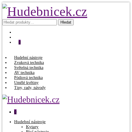
Hledat:
Hledat
0
Hudební nástroje
Zvuková technika
Světelná technika
AV technika
Pódiová technika
Umělé květiny
Tipy, rady, návody
0
Hudební nástroje
Kytary
Bicí nástroje