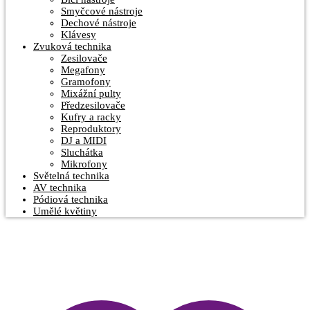
Smyčcové nástroje
Dechové nástroje
Klávesy
Zvuková technika
Zesilovače
Megafony
Gramofony
Mixážní pulty
Předzesilovače
Kufry a racky
Reproduktory
DJ a MIDI
Sluchátka
Mikrofony
Světelná technika
AV technika
Pódiová technika
Umělé květiny