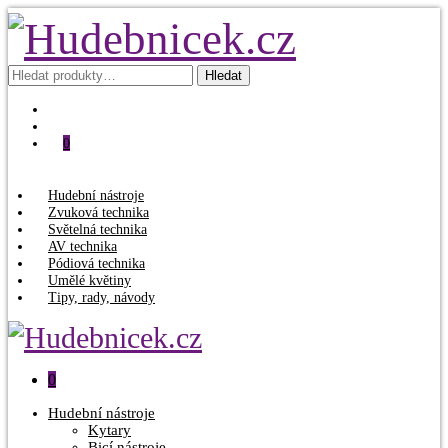
Hledat:
Hledat
0
Hudební nástroje
Zvuková technika
Světelná technika
AV technika
Pódiová technika
Umělé květiny
Tipy, rady, návody
0
Hudební nástroje
Kytary
Bicí nástroje