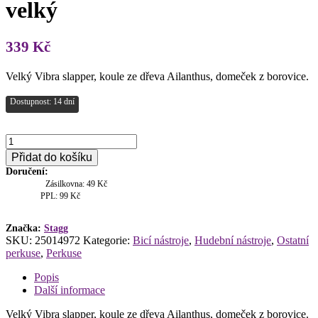
velký
339
Kč
Velký Vibra slapper, koule ze dřeva Ailanthus, domeček z borovice.
Dostupnost: 14 dní
Stagg
VS-
Přidat do košíku
L,
Doručení:
vibra
Zásilkovna: 49 Kč
slapper
PPL: 99 Kč
velký
množství
Značka:
Stagg
SKU:
25014972
Kategorie:
Bicí nástroje
,
Hudební nástroje
,
Ostatní
perkuse
,
Perkuse
Popis
Další informace
Velký Vibra slapper, koule ze dřeva Ailanthus, domeček z borovice.