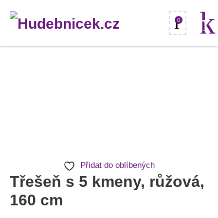
0
Třešeň
s
5
kmeny,
růžová,
160
cm
Přidat do oblíbených
množství
Třešeň s 5 kmeny, růžová,
160 cm